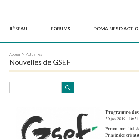
RÉSEAU
FORUMS
DOMAINES D'ACTIO
Gouvernance
BordeauxGSEF2025
Pôle Jeun'ESS du GSEF
Accueil
Actualités
Comité Consultatif
DakarGSEF2023
Projets de GSEF
Nouvelles de GSEF
Les membres
MexicoGSEF2021
Le GSEF vous accompagn
Déposer une demande
Les Déclarations du
Observatoire des Politiques Lo
d'adhésion
GSEF
d'ESS
Devenir partenaire du
GSEF
Programme des 
30 jan 2019 - 10:3
Forum mondial de
Principales orientations 