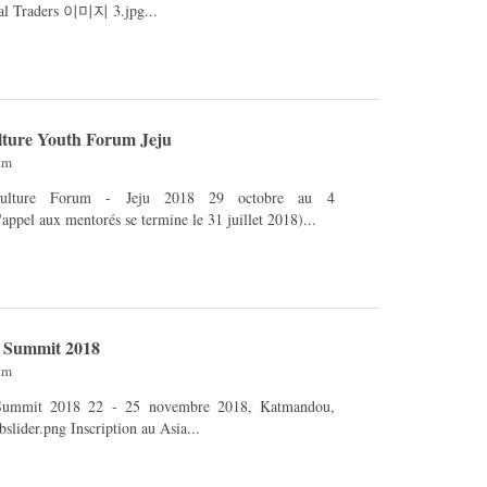
Organisateur​: Social Traders 이미지 3.jpg...
lture Youth Forum Jeju
pm
e Forum - Jeju 2018 29 octobre au 4
ppel aux mentorés se termine le 31 juillet 2018)...
e Summit 2018
pm
5 novembre 2018, Katmandou,
Népal AFTS18-webslider.png Inscription au Asia...