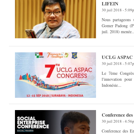
LIFEIN
30 juil 2018 - 5:09
Nous partageons 
Gomer Padong (Ph
juil. 2018) menée..
UCLG ASPAC 
30 juil 2018 - 5:07
Le 7ème Congrès
l'innovation pour des villes d
Indonésie...
Conference des 
30 juil 2018 - 4:56
Conference des Entreprises sociales