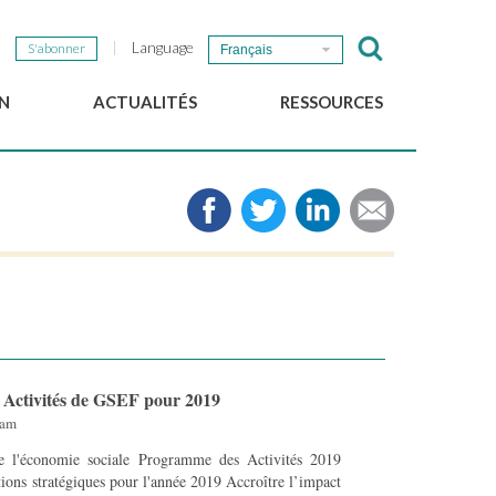
Language
S'abonner
Français
N
ACTUALITÉS
RESSOURCES
Nouvelles du GSEF
e-Library
Newsletter du GSEF
Médias
e
Liens
cales
2025 Working Papers
Politiques locales d'ESS
Téléchargez notre plaquette
Activités de GSEF pour 2019
4am
 l'économie sociale Programme des Activités 2019
stratégiques pour l'année 2019 Accroître l’impact