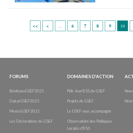
Pages
6
7
8
9
…
10
FORUMS
DOMAINES D'ACTION
AC
BordeauxGSEF2025
Pôle Jeun'ESS du GSEF
Nouv
DakarGSEF2023
Projets de GSEF
News
MexicoGSEF2021
Le GSEF vous accompagne
Les Déclarations du GSEF
Observatoire des Politiques
Locales d'ESS