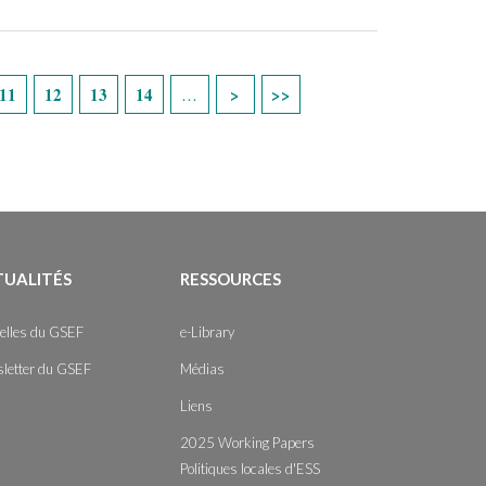
11
12
13
14
…
TUALITÉS
RESSOURCES
elles du GSEF
e-Library
letter du GSEF
Médias
Liens
2025 Working Papers
Politiques locales d'ESS