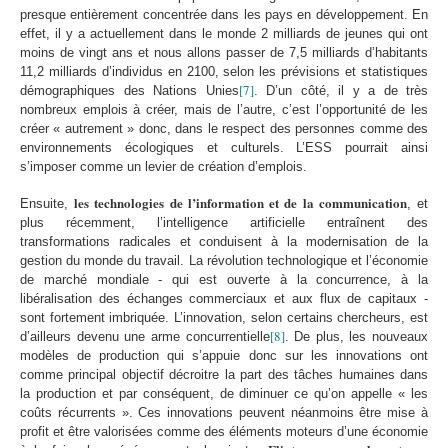
presque entièrement concentrée dans les pays en développement. En
effet, il y a actuellement dans le monde 2 milliards de jeunes qui ont
moins de vingt ans et nous allons passer de 7,5 milliards d’habitants
11,2 milliards d’individus en 2100, selon les prévisions et statistiques
[7]
démographiques des Nations Unies
. D’un côté, il y a de très
nombreux emplois à créer, mais de l’autre, c’est l’opportunité de les
créer « autrement » donc, dans le respect des personnes comme des
environnements écologiques et culturels. L’ESS pourrait ainsi
s’imposer comme un levier de création d’emplois.
l
es technologies de l’information et de la communication
Ensuite,
, et
plus récemment, l’intelligence artificielle entraînent des
transformations radicales et conduisent à la modernisation de la
gestion du monde du travail. La révolution technologique et l’économie
de marché mondiale - qui est ouverte à la concurrence, à la
libéralisation des échanges commerciaux et aux flux de capitaux -
sont fortement imbriquée. L’innovation, selon certains chercheurs, est
[8]
d’ailleurs devenu une arme concurrentielle
. De plus, les nouveaux
modèles de production qui s’appuie donc sur les innovations ont
comme principal objectif décroitre la part des tâches humaines dans
la production et par conséquent, de diminuer ce qu’on appelle « les
coûts récurrents ». Ces innovations peuvent néanmoins être mise à
profit et être valorisées comme des éléments moteurs d’une économie