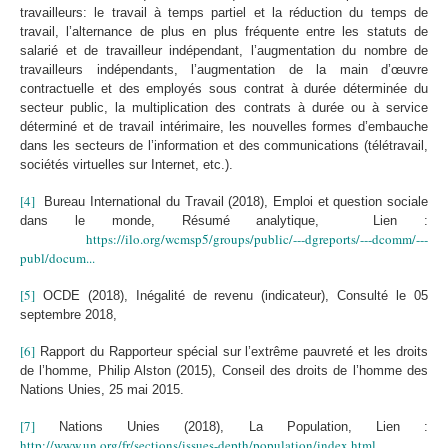
travailleurs: le travail à temps partiel et la réduction du temps de
travail, l’alternance de plus en plus fréquente entre les statuts de
salarié et de travailleur indépendant, l’augmentation du nombre de
travailleurs indépendants, l’augmentation de la main d’œuvre
contractuelle et des employés sous contrat à durée déterminée du
secteur public, la multiplication des contrats à durée ou à service
déterminé et de travail intérimaire, les nouvelles formes d’embauche
dans les secteurs de l’information et des communications (télétravail,
sociétés virtuelles sur Internet, etc.).
[4]
Bureau International du Travail (2018), Emploi et question sociale
dans le monde, Résumé analytique, Lien :
https://ilo.org/wcmsp5/groups/public/---dgreports/---dcomm/---
publ/docum...
[5]
OCDE (2018), Inégalité de revenu (indicateur), Consulté le 05
septembre 2018,
[6]
Rapport du Rapporteur spécial sur l’extrême pauvreté et les droits
de l’homme, Philip Alston (2015), Conseil des droits de l’homme des
Nations Unies, 25 mai 2015.
[7]
Nations Unies (2018), La Population, Lien :
http://www.un.org/fr/sections/issues-depth/population/index.html