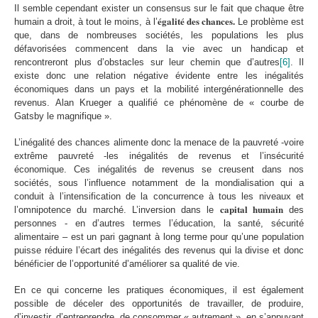
Il semble cependant exister un consensus sur le fait que chaque être
égalité des chances.
humain a droit, à tout le moins, à l’
Le problème est
que, dans de nombreuses sociétés, les populations les plus
défavorisées commencent dans la vie avec un handicap et
rencontreront plus d’obstacles sur leur chemin que d’autres
[6]
. Il
existe donc une relation négative évidente entre les inégalités
économiques dans un pays et la mobilité intergénérationnelle des
revenus. Alan Krueger a qualifié ce phénomène de « courbe de
Gatsby le magnifique ».
L’inégalité des chances alimente donc la menace de la pauvreté -voire
extrême pauvreté -les inégalités de revenus et l’insécurité
économique. Ces inégalités de revenus se creusent dans nos
sociétés, sous l’influence notamment de la mondialisation qui a
conduit à l’intensification de la concurrence à tous les niveaux et
capital humain
l’omnipotence du marché. L’inversion dans le
des
personnes - en d’autres termes l’éducation, la santé, sécurité
alimentaire – est un pari gagnant à long terme pour qu’une population
puisse réduire l’écart des inégalités des revenus qui la divise et donc
bénéficier de l’opportunité d’améliorer sa qualité de vie.
En ce qui concerne les pratiques économiques, il est également
possible de déceler des opportunités de travailler, de produire,
d’investir, d’entreprendre, de consommer « autrement », en s’appuyant