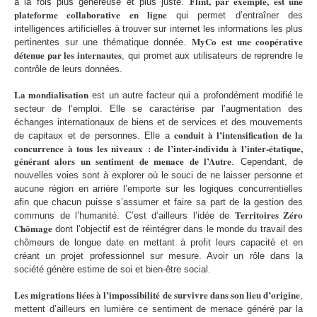
Flint
, par exemple, est une
à la fois plus généreuse et plus juste.
plateforme collaborative en ligne
qui permet d’entraîner des
intelligences artificielles à trouver sur internet les informations les plus
MyCo
est une coopérative
pertinentes sur une thématique donnée.
détenue par les internautes
, qui promet aux utilisateurs de reprendre le
contrôle de leurs données.
La mondialisation
est un autre facteur qui a profondément modifié le
secteur de l’emploi. Elle se caractérise par l’augmentation des
échanges internationaux de biens et de services et des mouvements
conduit à l’intensification de la
de capitaux et de personnes. Elle a
concurrence à tous les niveaux : de l’inter-individu à l’inter-étatique,
générant alors un sentiment de menace de l’Autre
. Cependant, de
nouvelles voies sont à explorer où le souci de ne laisser personne et
aucune région en arrière l’emporte sur les logiques concurrentielles
afin que chacun puisse s’assumer et faire sa part de la gestion des
Territoires Zéro
communs de l’humanité. C’est d’ailleurs l’idée de
Chômage
dont l’objectif est de réintégrer dans le monde du travail des
chômeurs de longue date en mettant à profit leurs capacité et en
créant un projet professionnel sur mesure. Avoir un rôle dans la
société génère estime de soi et bien-être social.
Les migrations liées à l’impossibilité de survivre dans son lieu d’origine
,
mettent d’ailleurs en lumière ce sentiment de menace généré par la