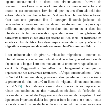
logique concurrentielle : dans ces circonstances, l'arrivée de
nouveaux travailleurs signifierait plus de concurrence entre tous et
toutes et, par conséquent, l'emploi pris par les uns détruirait celui des
autres. Mais le marché du travail n'est pas figé : la quantité de travail
n'est pas une grandeur fixe à partager. Il serait judicieux de
reconnaitre et valoriser les initiatives novatrices des migrants qui
préfèrent entreprendre dans l’entre-deux des territoires et dans les
Elles génèrent de
interstices de la mondialisation que de dépérir.
nouveaux métiers et activités qui tissent du lien social et métissent les
sociétés et les identités. Les
dynamiques associatives
que génèrent les
migrations comportent de nombreux exemples d’économie solidaire.
Il est indispensable de gérer au mieux les migrations – internes ou
internationales - puisqu’une motivation d’un autre type est en train de
s’ajouter à la longue liste des motivations à chercher refuge ailleurs : il
l
’aggravation des effets du changement climatique et
s’agit de
l’épuisement des ressources naturelles.
L’Afrique subsaharienne, l’Asie
du Sud et l’Amérique latine, pourraient être globalement confrontées à
la présence de plus de 140 millions de migrants climatiques internes
d’ici 2050
[9]
. Des habitants seront donc forcés de se déplacer en
raison des sécheresses, des mauvaises récoltes, de l’élévation du
niveau de la mer et de l’aggravation des ondes de tempêtes. Il est
également important d’aider les gens à faire le bon choix entre rester
là où ils vivent ou se déplacer là où ils seront moins exposés aux