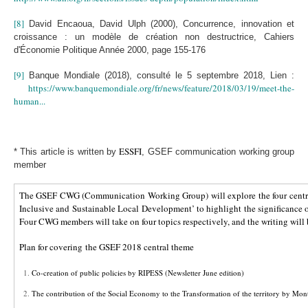
[8]
David Encaoua, David Ulph (2000), Concurrence, innovation et
croissance : un modèle de création non destructrice, Cahiers
d'Économie Politique Année 2000, page 155-176
[9]
Banque Mondiale (2018), consulté le 5 septembre 2018, Lien :
https://www.banquemondiale.org/fr/news/feature/2018/03/19/meet-the-
human...
ESSFI
* This article is written by
, GSEF communication working group
member
The GSEF CWG (Communication Working Group) will explore the four centra
Inclusive and Sustainable Local Development’ to highlight the significance o
Four CWG members will take on four topics respectively, and the writing will 
Plan for covering
the GSEF 2018 central theme
Co-creation of public policies by RIPESS (Newsletter June edition)
The contribution of the Social Economy to the Transformation of the territory by Montr