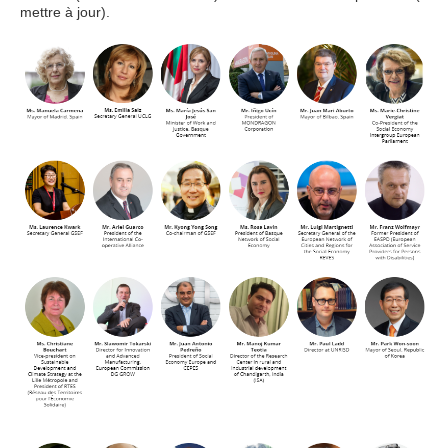
mettre à jour).
20180713 연사1.PNG