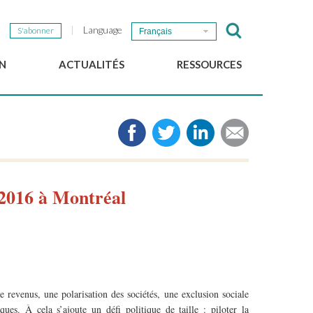
Language
S'abonner
Français
N
ACTUALITÉS
RESSOURCES
Nouvelles du GSEF
e-Library
Newsletter du GSEF
Médias
e
Liens
cales
2025 Working Papers
Politiques locales d'ESS
2016 à Montréal
Téléchargez notre plaquette
e revenus, une polarisation des sociétés, une exclusion sociale
ques. À cela s’ajoute un défi politique de taille : piloter la