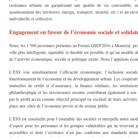
croissance urbaine en garantissant une qualité de vie convenable, 
assainissement des territoires, énergie, transport, sécurité, etc.) et un e
individuelle et collective.
Engagement en faveur de l’économie sociale et solidai
Nous, les 1 500 personnes présentes au Forum GSEF2016 à Montréal, prov
ville plus intelligente, équitable et durable est possible et qu’un modèl
de l’activité économique, sociale et politique existe. Nous l’appelons éco
L’ESS vise simultanément l’efficacité économique, l’inclusion social
fonctionnement de l’économie et du développement urbain. Les coopératives
mutuelles de crédit et d’assurance, la finance solidaire, les instituti
philanthropique et les investisseurs sociaux contribuent également à so
pas le profit accru comme objectif principal ou exclusif de leurs activité
place aux côtés de l’économie privée et du secteur public.
L’ESS est essentielle pour l’ensemble des sociétés et interpelle notre mo
d’espoir pour les personnes et les groupes vulnérables qui ne trouvent 
accessibles et dont l’existence n’est pas conforme aux standards m