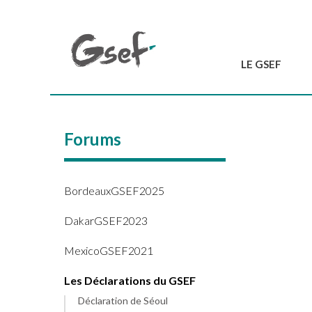
LE GSEF
Introduction
GSEF en bref
Forums
L'équipe du GSEF
Charte et Statuts
Contactez-nous
BordeauxGSEF2025
DakarGSEF2023
MexicoGSEF2021
Les Déclarations du GSEF
Déclaration de Séoul