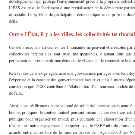
développement qui protège l'environnement grâce à la propriété collecti
L’ESS est aussi le fondement d’une revitalisation de la démocratie partic
et sociale. Le système de participation démocratique et de prise de déci
défis.
Outre l’État, il y a les villes, les collectivités territoria
Ces défis auxquels est confrontée l’humanité ne peuvent être résolus par 
collectivités territoriales sont aussi indispensables, d’autant plus q
permettent de promouvoir une démocratie vivante et de reconnaître le droit
Relever ces défis exige également une gouvernance partagée avec les cito
l'expertise et la capacité des gouvernements locaux et ainsi à mieux répon
conviction que l’ESS contribue à l’élaboration d’un nouveau modèle de 
de faire.
Ainsi, nous réaffirmons notre volonté de solidarité internationale pour fai
bonnes pratiques, le soutien mutuel pouvant même inclure des transferts f
publique pour organiser un monde plus équitable et l’élaboration d’un a
réaffirmons notre engagement à coopérer avec le GSEF afin de promouvo
actuels, entre autres lors de la mise en oeuvre de l’Agenda2030 des N