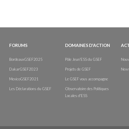
FORUMS
DOMAINES D'ACTION
AC
BordeauxGSEF2025
Pôle Jeun'ESS du GSEF
Nouv
DakarGSEF2023
Projets de GSEF
News
MexicoGSEF2021
Le GSEF vous accompagne
Les Déclarations du GSEF
Observatoire des Politiques
Locales d'ESS