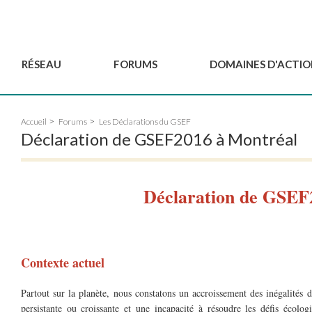
RÉSEAU
FORUMS
DOMAINES D'ACTIO
Gouvernance
BordeauxGSEF2025
Pôle Jeun'ESS du GSEF
Accueil
Forums
Les Déclarations du GSEF
Comité Consultatif
DakarGSEF2023
Projets de GSEF
Déclaration de GSEF2016 à Montréal
Les membres
MexicoGSEF2021
Le GSEF vous accompagn
Déposer une demande
Les Déclarations du
Observatoire des Politiques Lo
d'adhésion
GSEF
d'ESS
Déclaration de GSEF
Devenir partenaire du
GSEF
Contexte actuel
Partout sur la planète, nous constatons un accroissement des inégalités d
persistante ou croissante et une incapacité à résoudre les défis écologi