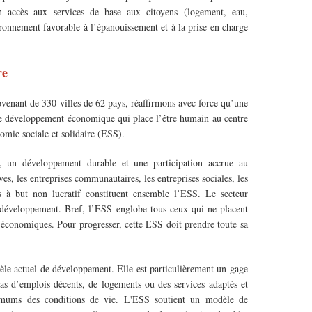
un accès aux services de base aux citoyens (logement, eau,
nvironnement favorable à l’épanouissement et à la prise en charge
re
enant de 330 villes de 62 pays, réaffirmons avec force qu’une
e de développement économique qui place l’être humain au centre
nomie sociale et solidaire (ESS).
e, un développement durable et une participation accrue au
, les entreprises communautaires, les entreprises sociales, les
ons à but non lucratif constituent ensemble l’ESS. Le secteur
n développement. Bref, l’ESS englobe tous ceux qui ne placent
s économiques. Pour progresser, cette ESS doit prendre toute sa
dèle actuel de développement. Elle est particulièrement un gage
pas d’emplois décents, de logements ou des services adaptés et
inimums des conditions de vie. L'ESS soutient un modèle de