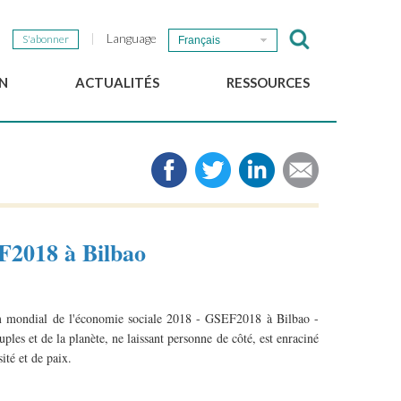
Language
S'abonner
Français
N
ACTUALITÉS
RESSOURCES
Nouvelles du GSEF
e-Library
Newsletter du GSEF
Médias
e
Liens
cales
2025 Working Papers
Politiques locales d'ESS
F2018 à Bilbao
Téléchargez notre plaquette
um mondial de l'économie sociale 2018 - GSEF2018 à Bilbao -
es et de la planète, ne laissant personne de côté, est enraciné
ité et de paix.