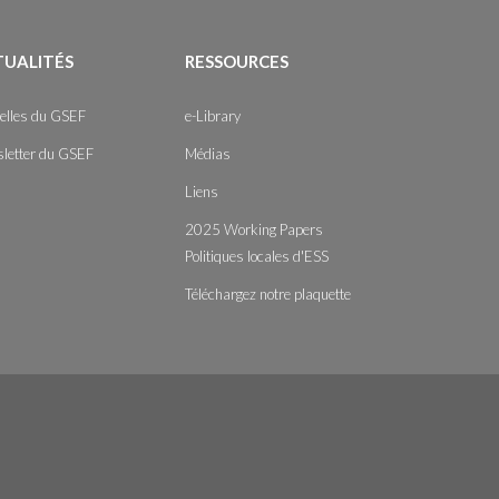
TUALITÉS
RESSOURCES
elles du GSEF
e-Library
letter du GSEF
Médias
Liens
2025 Working Papers
Politiques locales d'ESS
Téléchargez notre plaquette