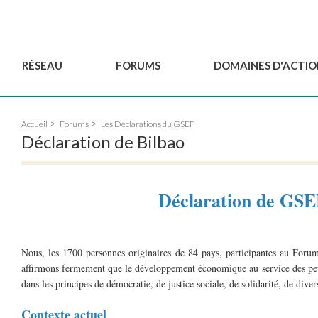
RÉSEAU
FORUMS
DOMAINES D'ACTIO
Gouvernance
BordeauxGSEF2025
Pôle Jeun'ESS du GSEF
Accueil
Forums
Les Déclarations du GSEF
Comité Consultatif
DakarGSEF2023
Projets de GSEF
Déclaration de Bilbao
Les membres
MexicoGSEF2021
Le GSEF vous accompagn
Déposer une demande
Les Déclarations du
Observatoire des Politiques Lo
d'adhésion
GSEF
d'ESS
Déclaration de GSE
Devenir partenaire du
GSEF
Nous, les 1700 personnes originaires de 84 pays, participantes au For
affirmons fermement que le développement économique au service des peupl
dans les principes de démocratie, de justice sociale, de solidarité, de divers
Contexte actuel