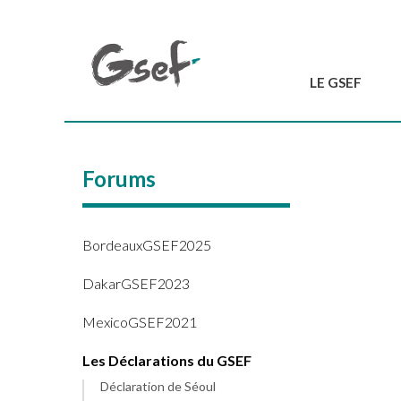
LE GSEF
Introduction
GSEF en bref
Forums
L'équipe du GSEF
Charte et Statuts
Contactez-nous
BordeauxGSEF2025
DakarGSEF2023
MexicoGSEF2021
Les Déclarations du GSEF
Déclaration de Séoul