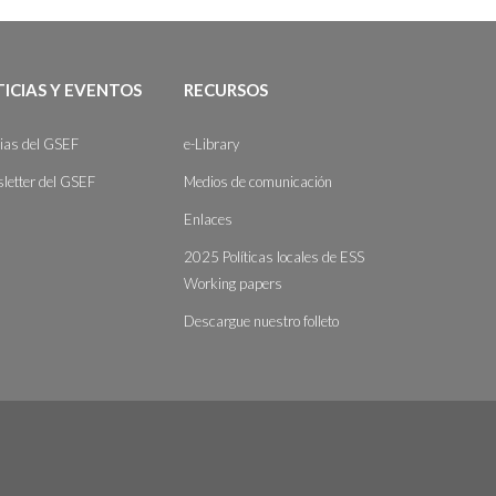
ICIAS Y EVENTOS
RECURSOS
cias del GSEF
e-Library
letter del GSEF
Medios de comunicación
Enlaces
2025 Políticas locales de ESS
Working papers
Descargue nuestro folleto