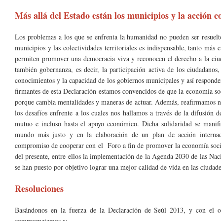
Más allá del Estado están los municipios y la acción c
Los problemas a los que se enfrenta la humanidad no pueden ser resueltos
municipios y las colectividades territoriales es indispensable, tanto más 
permiten promover una democracia viva y reconocen el derecho a la ciud
también gobernanza, es decir, la participación activa de los ciudadano
conocimientos y la capacidad de los gobiernos municipales y así responde
firmantes de esta Declaración estamos convencidos de que la economía so
porque cambia mentalidades y maneras de actuar. Además, reafirmamos nue
los desafíos enfrente a los cuales nos hallamos a través de la difusión 
mutuo e incluso hasta el apoyo económico. Dicha solidaridad se manifie
mundo más justo y en la elaboración de un plan de acción internac
compromiso de cooperar con el Foro a fin de promover la economía socia
del presente, entre ellos la implementación de la Agenda 2030 de las Na
se han puesto por objetivo lograr una mejor calidad de vida en las ciudade
Resoluciones
Basándonos en la fuerza de la Declaración de Seúl 2013, y con el obj
comprometemos a: