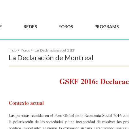
E
REDES
FOROS
PROGRAMS
Gobernanza
BordeauxGSEF2025
Red de Joven'ESS del GSEF
Inicio
Foros
Las Declaraciones del GSEF
Comité Consultivo
DakarGSEF2023
Proyectos del GSEF
La Declaración de Montreal
Miembros
MexicoGSEF2021
El GSEF le acompaña
Solicitud de
Las Declaraciones del
Observatorio de Políticas
membresía
GSEF
Locales de ESS
GSEF 2016: Declarac
Hacerse socio del
GSEF
Contexto actual
Las personas reunidas en el Foro Global de la Economía Social 2016 const
la polarización de las sociedades y una incapacidad de resolver los pr
político importante: gestionar la expansión urbana garantizando una cali