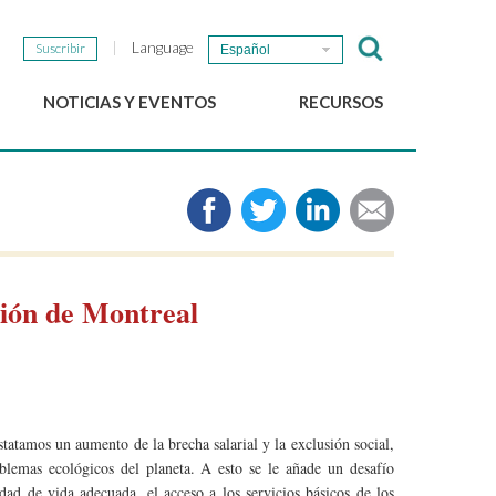
Language
Suscribir
Español
NOTICIAS Y EVENTOS
RECURSOS
Noticias del GSEF
e-Library
Newsletter del GSEF
Medios de comunicación
Enlaces
2025 Políticas locales de
ESS Working papers
ión de Montreal
Descargue nuestro folleto
atamos un aumento de la brecha salarial y la exclusión social,
oblemas ecológicos del planeta. A esto se le añade un desafío
dad de vida adecuada, el acceso a los servicios básicos de los