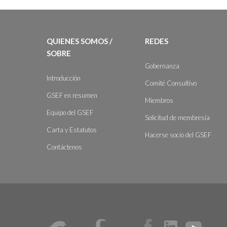
QUIENES SOMOS /
REDES
SOBRE
Gobernanza
Introducción
Comité Consultivo
GSEF en resumen
Miembros
Equipo del GSEF
Solicitud de membresía
Carta y Estatutos
Hacerse socio del GSEF
Contáctenos