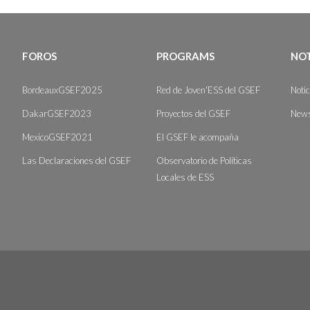
FOROS
PROGRAMS
NOT
BordeauxGSEF2025
Red de Joven'ESS del GSEF
Noti
DakarGSEF2023
Proyectos del GSEF
News
MexicoGSEF2021
El GSEF le acompaña
Las Declaraciones del GSEF
Observatorio de Políticas
Locales de ESS