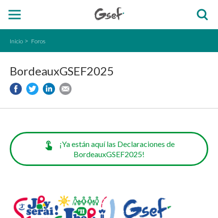
Inicio
Foros
BordeauxGSEF2025
¡Ya están aquí las Declaraciones de
BordeauxGSEF2025!