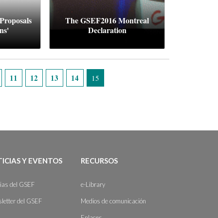
 Proposals
The GSEF2016 Montreal
ns'
Declaration
11
12
13
14
15
ICIAS Y EVENTOS
RECURSOS
cias del GSEF
e-Library
letter del GSEF
Medios de comunicación
Enlaces