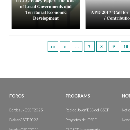
UCLG Policy Paper, The Role
of Local Governments and
Territorial Economic
APD 2017 'Call for
Development
/ Contributio
Páginas
7
8
9
10
…
FOROS
PROGRAMS
NOT
BordeauxGSEF2025
Red de Joven'ESS del GSEF
Noti
DakarGSEF2023
Proyectos del GSEF
News
MexicoGSEF2021
El GSEF le acompaña