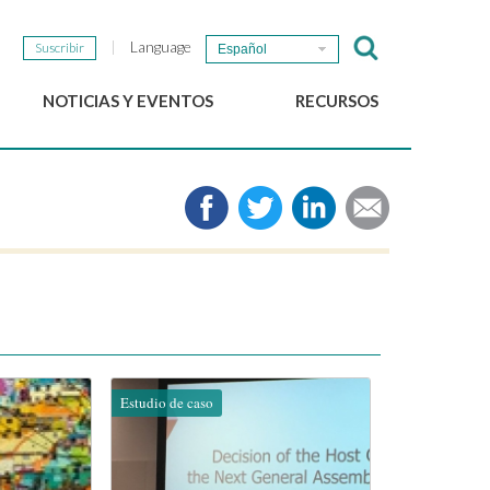
Language
Suscribir
Español
NOTICIAS Y EVENTOS
RECURSOS
Noticias del GSEF
e-Library
Newsletter del GSEF
Medios de comunicación
Enlaces
2025 Políticas locales de
ESS Working papers
Descargue nuestro folleto
Estudio de caso