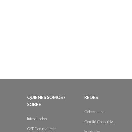
QUIENES SOMOS /
REDES
SOBRE
Gobernanza
Introducción
Comité Consultivo
GSEF en resumen
Miembros