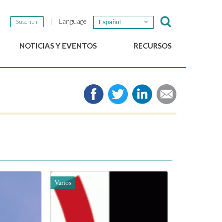
Language
Suscribir
Español
NOTICIAS Y EVENTOS
RECURSOS
Noticias del GSEF
e-Library
Newsletter del GSEF
Medios de comunicación
Enlaces
2025 Políticas locales de
ESS Working papers
Descargue nuestro folleto
Varios