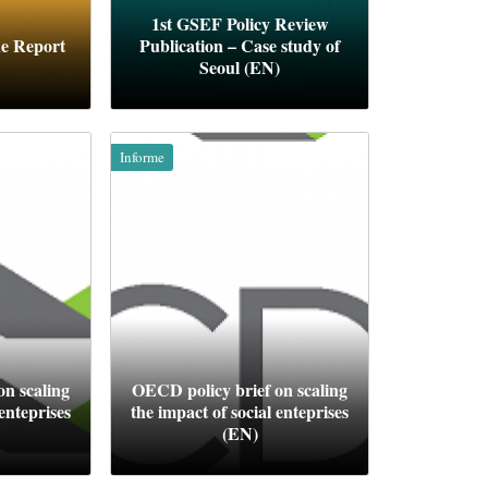
1st GSEF Policy Review
ue Report
Publication – Case study of
Seoul (EN)
Informe
on scaling
OECD policy brief on scaling
 enteprises
the impact of social enteprises
(EN)