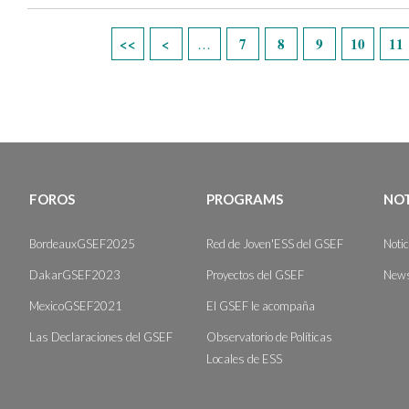
Páginas
7
8
9
10
11
…
FOROS
PROGRAMS
NOT
BordeauxGSEF2025
Red de Joven'ESS del GSEF
Noti
DakarGSEF2023
Proyectos del GSEF
News
MexicoGSEF2021
El GSEF le acompaña
Las Declaraciones del GSEF
Observatorio de Políticas
Locales de ESS