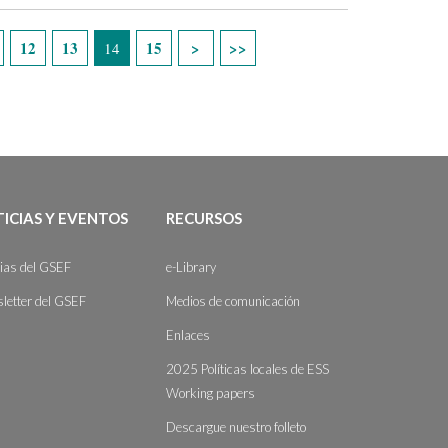
12
13
15
14
ICIAS Y EVENTOS
RECURSOS
cias del GSEF
e-Library
letter del GSEF
Medios de comunicación
Enlaces
2025 Políticas locales de ESS
Working papers
Descargue nuestro folleto