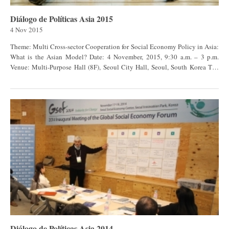
Diálogo de Políticas Asia 2015
4 Nov 2015
Theme: Multi Cross-sector Cooperation for Social Economy Policy in Asia:
What is the Asian Model? Date: 4 November, 2015, 9:30 a.m. – 3 p.m.
Venue: Multi-Purpose Hall (8F), Seoul City Hall, Seoul, South Korea The
number of participants: Around 80 (Policymakers, researchers and
intermediary organizations from Asia countries) Host: Global Social
Economy Forum (GSEF) Organiser: Seoul Social Economy Support Center,
C. Supporting Network: Asia Venture Philanthropy Network, National
Association of Local Governments for Social and Solidarity Economy
Diálogo de Políticas Asia 2014