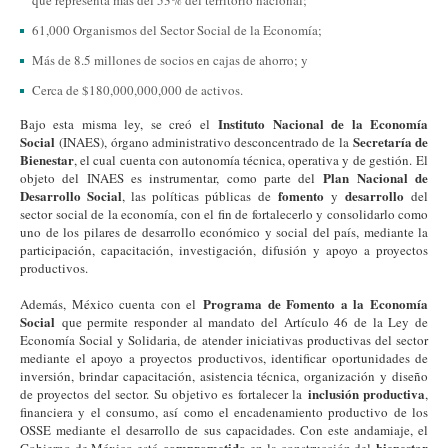
que representa más del 53% del territorio nacional;
61,000 Organismos del Sector Social de la Economía;
Más de 8.5 millones de socios en cajas de ahorro; y
Cerca de $180,000,000,000 de activos.
Instituto Nacional de la Economía
Bajo esta misma ley, se creó el
Social
Secretaría de
(INAES), órgano administrativo desconcentrado de la
Bienestar
, el cual cuenta con autonomía técnica, operativa y de gestión. El
Plan Nacional de
objeto del INAES es instrumentar, como parte del
Desarrollo Social
fomento
desarrollo
, las políticas públicas de
y
del
sector social de la economía, con el fin de fortalecerlo y consolidarlo como
uno de los pilares de desarrollo económico y social del país, mediante la
participación, capacitación, investigación, difusión y apoyo a proyectos
productivos.
Programa de Fomento a la Economía
Además, México cuenta con el
Social
que permite responder al mandato del Artículo 46 de la Ley de
Economía Social y Solidaria, de atender iniciativas productivas del sector
mediante el apoyo a proyectos productivos, identificar oportunidades de
inversión, brindar capacitación, asistencia técnica, organización y diseño
inclusión productiva
de proyectos del sector. Su objetivo es fortalecer la
,
financiera y el consumo, así como el encadenamiento productivo de los
OSSE mediante el desarrollo de sus capacidades. Con este andamiaje, el
comprometido
bienestar