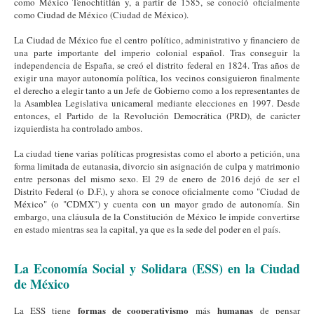
como México Tenochtitlán y, a partir de 1585, se conoció oficialmente
como Ciudad de México (Ciudad de México).
La Ciudad de México fue el centro político, administrativo y financiero de
una parte importante del imperio colonial español. Tras conseguir la
independencia de España, se creó el distrito federal en 1824. Tras años de
exigir una mayor autonomía política, los vecinos consiguieron finalmente
el derecho a elegir tanto a un Jefe de Gobierno como a los representantes de
la Asamblea Legislativa unicameral mediante elecciones en 1997. Desde
entonces, el Partido de la Revolución Democrática (PRD), de carácter
izquierdista ha controlado ambos.
La ciudad tiene varias políticas progresistas como el aborto a petición, una
forma limitada de eutanasia, divorcio sin asignación de culpa y matrimonio
entre personas del mismo sexo. El 29 de enero de 2016 dejó de ser el
Distrito Federal (o D.F.), y ahora se conoce oficialmente como "Ciudad de
México" (o "CDMX") y cuenta con un mayor grado de autonomía. Sin
embargo, una cláusula de la Constitución de México le impide convertirse
en estado mientras sea la capital, ya que es la sede del poder en el país.
La Economía Social y Solidara (ESS) en la Ciudad
de México
formas de cooperativismo
humanas
La ESS tiene
más
de pensar