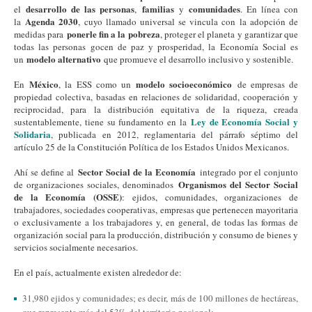
desarrollo de las personas
familias
comunidades
el
,
y
. En línea con
Agenda 2030
la
, cuyo llamado universal se vincula con la adopción de
ponerle fin a la pobreza
medidas para
, proteger el planeta y garantizar que
todas las personas gocen de paz y prosperidad, la Economía Social es
modelo alternativo
un
que promueve el desarrollo inclusivo y sostenible.
México
modelo socioeconómico
En
, la ESS como un
de empresas de
propiedad colectiva, basadas en relaciones de solidaridad, cooperación y
reciprocidad, para la distribución equitativa de la riqueza, creada
Ley de Economía Social y
sustentablemente, tiene su fundamento en la
Solidaria
, publicada en 2012, reglamentaria del párrafo séptimo del
artículo 25 de la Constitución Política de los Estados Unidos Mexicanos.
Sector Social de la Economía
Ahí se define al
integrado por el conjunto
Organismos del Sector Social
de organizaciones sociales, denominados
de la Economía (OSSE)
: ejidos, comunidades, organizaciones de
trabajadores, sociedades cooperativas, empresas que pertenecen mayoritaria
o exclusivamente a los trabajadores y, en general, de todas las formas de
organización social para la producción, distribución y consumo de bienes y
servicios socialmente necesarios.
En el país, actualmente existen alrededor de:
31,980 ejidos y comunidades; es decir, más de 100 millones de hectáreas,