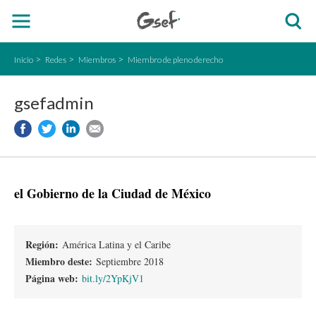
Inicio
Redes
Miembros
Miembro de pleno derecho
gsefadmin
el Gobierno de la Ciudad de México
Región:
América Latina y el Caribe
Miembro deste:
Septiembre 2018
Página web:
bit.ly/2YpKjV1