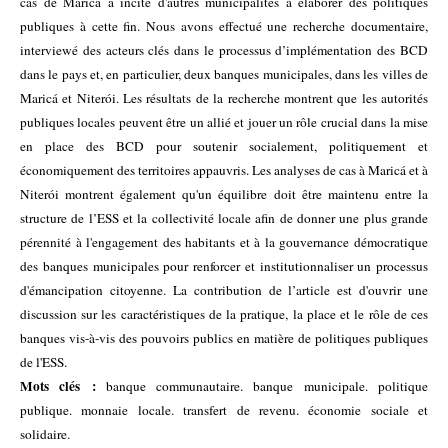
cas de Maricá a incité d'autres municipalités à élaborer des politiques
publiques à cette fin. N
ous avons effectué une recherche documentaire,
interviewé des acteurs clés dans le processus d’implémentation des BCD
dans le pays et, en particulier, deux
banques municipales,
dans les villes de
Maricá et
Niteró
i
. Les résultats de la recherche montrent que les autorités
publiques locales peuvent être un allié et jouer un rôle crucial dans la mise
en place des BCD pour soutenir
socialement
,
politiquement
et
économiquement des territoires appauvris.
Les analyses de cas à Maricá et à
Niterói montrent également qu'un équilibre doit être maintenu entre la
structure de l’ESS et la collectivité
locale afin
de donner une plus grande
pérennité à l'engagement des habitants et à la gouvernance démocratique
des
banques municipales
pour renforcer et institutionnaliser un processus
d'émancipation citoyenne. La contribution de l’article est d'ouvrir une
discussion sur les caractéristiques de la pratique, la place et le rôle de ces
banques
vis-à-vis des pouvoirs publics en matière de politiques publiques
de l'ESS.
Mots clés :
banque communautaire. banque municipale. politique
publique. monnaie locale. transfert de revenu. économie sociale et
solidaire.