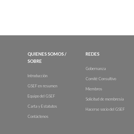
QUIENES SOMOS /
REDES
SOBRE
Gobernanza
Introducción
Comité Consultivo
GSEF en resumen
Miembros
Equipo del GSEF
Solicitud de membresía
Carta y Estatutos
Hacerse socio del GSEF
Contáctenos