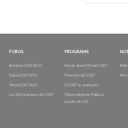
FOROS
PROGRAMS
NOT
BordeauxGSEF2025
Red de Joven'ESS del GSEF
Noti
DakarGSEF2023
Proyectos del GSEF
News
MexicoGSEF2021
El GSEF le acompaña
Las Declaraciones del GSEF
Observatorio de Políticas
Locales de ESS