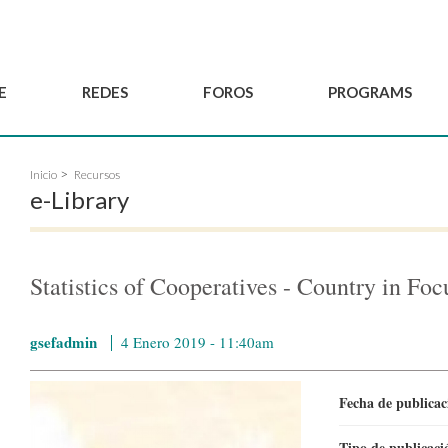
E
REDES
FOROS
PROGRAMS
Gobernanza
BordeauxGSEF2025
Red de Joven'ESS del GSEF
Inicio
Recursos
Comité Consultivo
DakarGSEF2023
Proyectos del GSEF
e-Library
Miembros
MexicoGSEF2021
El GSEF le acompaña
Solicitud de
Las Declaraciones del
Observatorio de Políticas
membresía
GSEF
Locales de ESS
Statistics of Cooperatives - Country in Fo
Hacerse socio del
GSEF
gsefadmin
4 Enero 2019 - 11:40am
Fecha de publica
Tipo de publicac