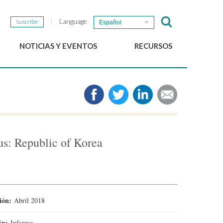
Language
Suscribir
Español
NOTICIAS Y EVENTOS
RECURSOS
Noticias del GSEF
e-Library
Newsletter del GSEF
Medios de comunicación
Enlaces
2025 Políticas locales de
ESS Working papers
cus: Republic of Korea
Descargue nuestro folleto
ción:
Abril 2018
ión:
Informe