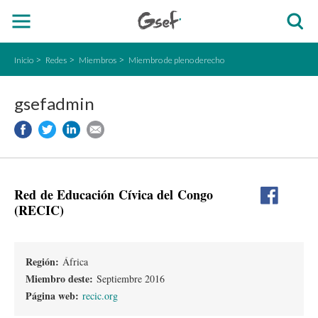
Inicio
Redes
Miembros
Miembro de pleno derecho
gsefadmin
Red de Educación Cívica del Congo
(RECIC)
Región:
África
Miembro deste:
Septiembre 2016
Página web:
recic.org