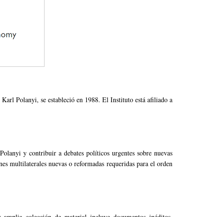
arl Polanyi, se estableció en 1988. El Instituto está afiliado a
 Polanyi y contribuir a debates políticos urgentes sobre nuevas
iones multilaterales nuevas o reformadas requeridas para el orden
y amplia colección de material incluye documentos inéditos,