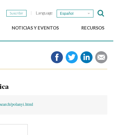
Language
Suscribir
Español
NOTICIAS Y EVENTOS
RECURSOS
Noticias del GSEF
e-Library
Newsletter del GSEF
Medios de comunicación
Enlaces
2025 Políticas locales de
ESS Working papers
ica
Descargue nuestro folleto
search/polanyi.html