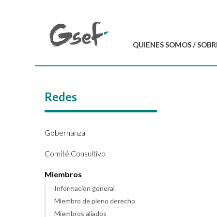
QUIENES SOMOS / SOBR
Introducción
GSEF en resumen
Redes
Equipo del GSEF
Carta y Estatutos
Contáctenos
Gobernanza
Comité Consultivo
Miembros
Información general
Miembro de pleno derecho
Miembros aliados