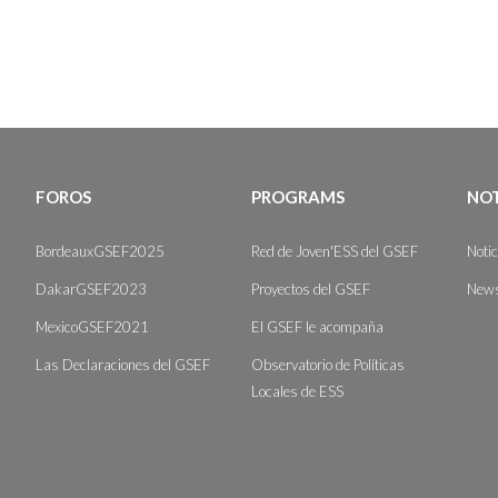
FOROS
PROGRAMS
NOT
BordeauxGSEF2025
Red de Joven'ESS del GSEF
Noti
DakarGSEF2023
Proyectos del GSEF
News
MexicoGSEF2021
El GSEF le acompaña
Las Declaraciones del GSEF
Observatorio de Políticas
Locales de ESS