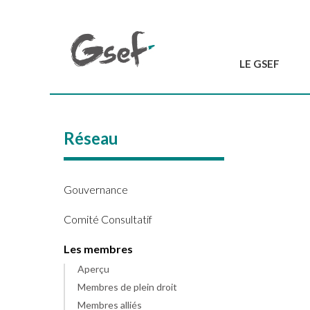
LE GSEF
Introduction
GSEF en bref
Réseau
L'équipe du GSEF
Charte et Statuts
Contactez-nous
Gouvernance
Comité Consultatif
Les membres
Aperçu
Membres de plein droit
Membres alliés