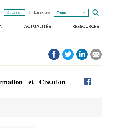
Language
S'abonner
Français
N
ACTUALITÉS
RESSOURCES
Nouvelles du GSEF
e-Library
Newsletter du GSEF
Médias
e
Liens
cales
2025 Working Papers
Politiques locales d'ESS
mation et Création
Téléchargez notre plaquette