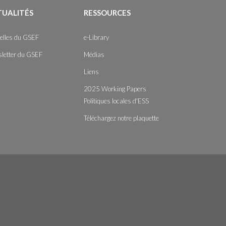
TUALITÉS
RESSOURCES
elles du GSEF
e-Library
letter du GSEF
Médias
Liens
2025 Working Papers
Politiques locales d'ESS
Téléchargez notre plaquette