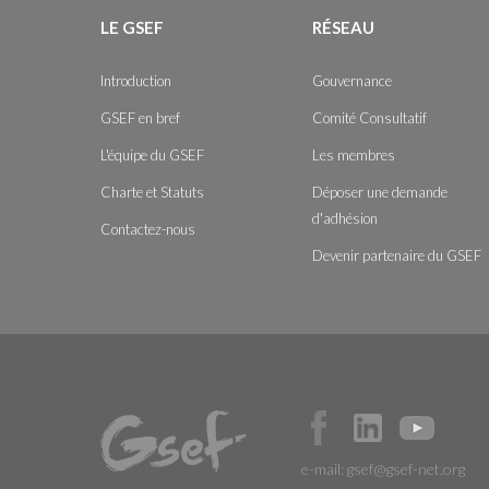
LE GSEF
RÉSEAU
Introduction
Gouvernance
GSEF en bref
Comité Consultatif
L'équipe du GSEF
Les membres
Charte et Statuts
Déposer une demande
d'adhésion
Contactez-nous
Devenir partenaire du GSEF
e-mail:
gsef@gsef-net.org