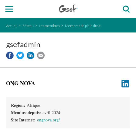
Accueil
Réseau
Les membres
Membres de plein droit
gsefadmin
ONG NOVA
Région:
Afrique
Membre depuis:
avril 2024
Site Internet:
ongnova.org/