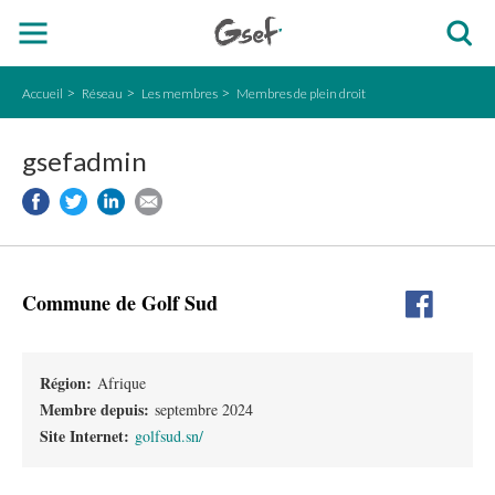
Accueil
Réseau
Les membres
Membres de plein droit
gsefadmin
Commune de Golf Sud
Région:
Afrique
Membre depuis:
septembre 2024
Site Internet:
golfsud.sn/