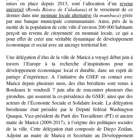
mises en place depuis 2013, sont l’allocation d’un
revenu
universel
(
Renda Básica de Cidadania
) et le versement de ce
dernier dans une
monnaie locale alternative
(la
mumbuca
) gérée
par une banque municipale communautaire. Ainsi, près de la
moitié de la population de cette ville d’environ 200 000 habitants
perçoit un revenu de citoyenneté en monnaie locale, ce qui a
pour effet de créer une véritable dynamique de développement
économique et social avec un ancrage territorial fort.
Une délégation d’élus de la ville de Maricá a voyagé début juin à
travers l’Europe à la recherche d’inspirations pour un
développement économique local et durable, dans un esprit de
partage d’expérience. A l’initiative du GSEF en contact avec
Maricá depuis plusieurs mois, des élus brésiliens sont venus à
Bordeaux le vendredi 7 juin afin de rencontrer plusieurs élus
girondins, qui assurent la co-présidence du GSEF, ainsi que des
acteurs de l’Économie Sociale et Solidaire locale. La délégation
brésilienne était présidée par le Député fédéral Washington
Quaquá, Vice-président du Parti des Travailleurs (PT) et ancien
maire de Maricá (2009-2017), à l’origine des politiques sociales
de la ville. Cette délégation était composée de Diego Zeidan,
Adjoint au maire de Maricá et Secrétaire au Développement