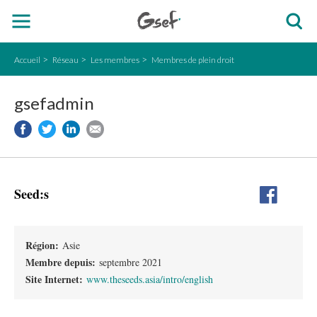
Accueil
Réseau
Les membres
Membres de plein droit
gsefadmin
Seed:s
Région:
Asie
Membre depuis:
septembre 2021
Site Internet:
www.theseeds.asia/intro/english