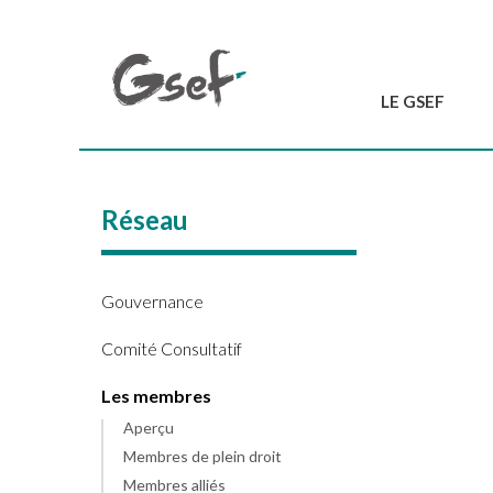
LE GSEF
Introduction
GSEF en bref
Réseau
L'équipe du GSEF
Charte et Statuts
Contactez-nous
Gouvernance
Comité Consultatif
Les membres
Aperçu
Membres de plein droit
Membres alliés