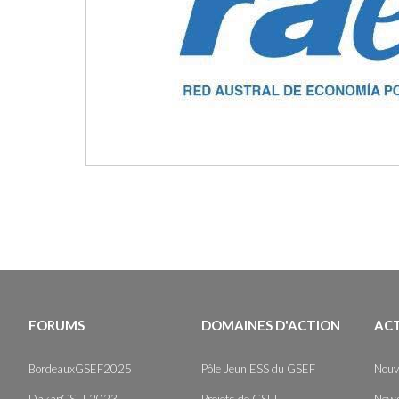
FORUMS
DOMAINES D'ACTION
AC
BordeauxGSEF2025
Pôle Jeun'ESS du GSEF
Nouv