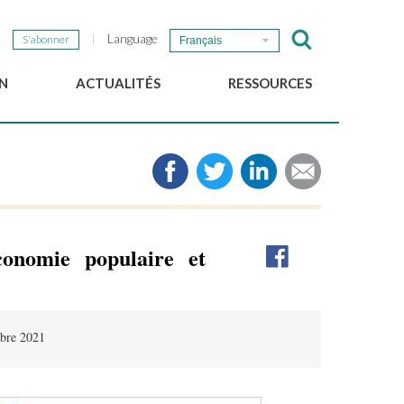
Language
S'abonner
Français
N
ACTUALITÉS
RESSOURCES
Nouvelles du GSEF
e-Library
Newsletter du GSEF
Médias
e
Liens
cales
2025 Working Papers
Politiques locales d'ESS
conomie populaire et
Téléchargez notre plaquette
bre 2021