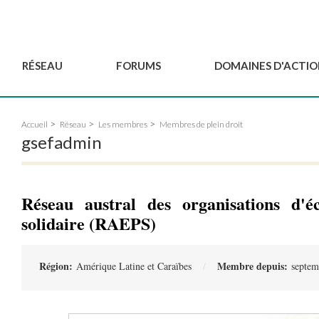
RÉSEAU
FORUMS
DOMAINES D'ACTIO
Gouvernance
BordeauxGSEF2025
Pôle Jeun'ESS du GSEF
Accueil
Réseau
Les membres
Membres de plein droit
Comité Consultatif
DakarGSEF2023
Projets de GSEF
gsefadmin
Les membres
MexicoGSEF2021
Le GSEF vous accompagn
Déposer une demande
Les Déclarations du
Observatoire des Politiques Lo
d'adhésion
GSEF
d'ESS
Réseau austral des organisations d'é
Devenir partenaire du
GSEF
solidaire (RAEPS)
Région:
Membre depuis:
Amérique Latine et Caraïbes
septem