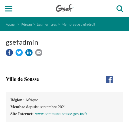
Accueil
Réseau
Les membres
Membres de plein droit
gsefadmin
Ville de Sousse
Région:
Afrique
Membre depuis:
septembre 2021
Site Internet:
www.commune-sousse.gov.tn/fr