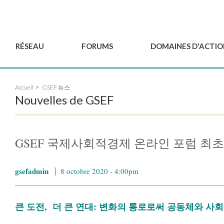
RÉSEAU
FORUMS
DOMAINES D'ACTIO
Gouvernance
BordeauxGSEF2025
Pôle Jeun'ESS du GSEF
Accueil
GSEF 뉴스
Comité Consultatif
DakarGSEF2023
Projets de GSEF
Nouvelles de GSEF
Les membres
MexicoGSEF2021
Le GSEF vous accompagn
Déposer une demande
Les Déclarations du
Observatoire des Politiques Lo
d'adhésion
GSEF
d'ESS
GSEF 국제사회적경제 온라인 포럼 최초
Devenir partenaire du
GSEF
gsefadmin
8 octobre 2020 - 4:00pm
큰 도전, 더 큰 연대: 변화의 통로로써 공동체와 사