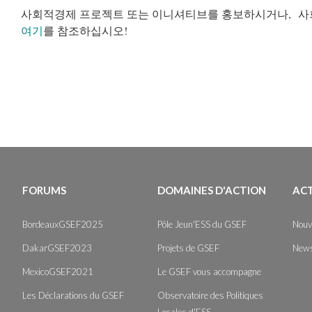
사회적경제 프로젝트 또는 이니셔티브를 홍보하시거나, 사
여기
를 참조하십시오!
FORUMS
DOMAINES D'ACTION
AC
BordeauxGSEF2025
Pôle Jeun'ESS du GSEF
Nouv
DakarGSEF2023
Projets de GSEF
News
MexicoGSEF2021
Le GSEF vous accompagne
Les Déclarations du GSEF
Observatoire des Politiques