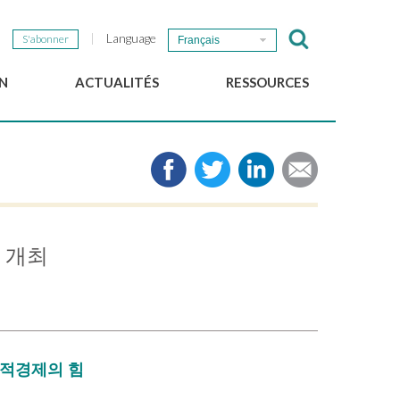
Language
S'abonner
Français
N
ACTUALITÉS
RESSOURCES
Nouvelles du GSEF
e-Library
Newsletter du GSEF
Médias
e
Liens
cales
2025 Working Papers
Politiques locales d'ESS
 개최
Téléchargez notre plaquette
회적경제의 힘