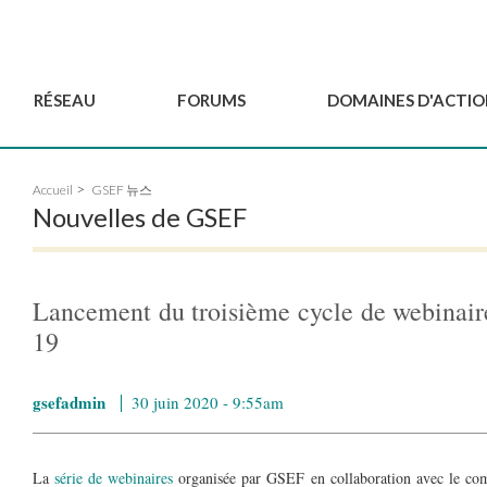
RÉSEAU
FORUMS
DOMAINES D'ACTIO
Gouvernance
BordeauxGSEF2025
Pôle Jeun'ESS du GSEF
Accueil
GSEF 뉴스
Comité Consultatif
DakarGSEF2023
Projets de GSEF
Nouvelles de GSEF
Les membres
MexicoGSEF2021
Le GSEF vous accompagn
Déposer une demande
Les Déclarations du
Observatoire des Politiques Lo
d'adhésion
GSEF
d'ESS
Lancement du troisième cycle de webinaire
Devenir partenaire du
GSEF
19
gsefadmin
30 juin 2020 - 9:55am
La
série de webinaires
organisée par GSEF en collaboration avec le com