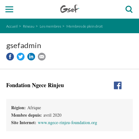
Accueil
Réseau
Les membres
Membres de plein droit
gsefadmin
Fondation Ngece Rinjeu
Région:
Afrique
Membre depuis:
avril 2020
Site Internet:
www.ngece-rinjeu-foundation.org