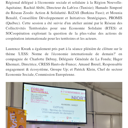
Régional délégué à l'économie sociale et solidaire à la Région Nouvelle-
Aquitaine; Rachid Abibi, Directeur du Lab'ess (Tunisie); Hamado Simporé
du Réseau Zoodo Action & Solidarité- RéZAS (Burkina Faso); et Mounia
Benalil, Conseillère Développement et Initiatives Stratégiques, PROMIS
(Québec). Cette session a été suivie d'un atelier animé par le Réseau des
Collectivités Territoriales pour une Economie Solidaire (RTES) et
SOCoopération explorant la question de la plus-value des actions de
coopération internationale pour les territoires et les acteurs.
Laurence Kwark a également pris part à la séance plénière de clôture sur le
thème 'L'ESS: Norme de l'économie internationale de demain?' en
compagnie de Charlotte Debray, Déléguée Générale de La Fonda; Hager
Khemazi, Directrice, CRESS Hauts-de-France; Arnaud Breuil, Responsable
engagement & écosystème, Groupe Up; et Patrick Klein, Chef de secteur
Economie Sociale, Commission Européenne.
20191108_121649_HDR.jpg