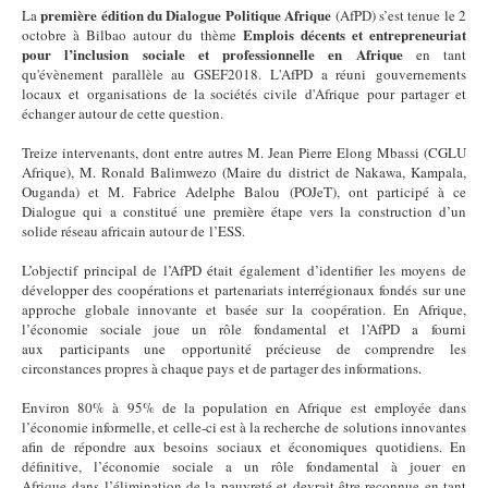
première édition du Dialogue Politique Afrique
La
(AfPD) s’est tenue le 2
Emplois décents et entrepreneuriat
octobre à Bilbao autour du thème
pour l’inclusion sociale et professionnelle en Afrique
en tant
qu'évènement parallèle au GSEF2018. L'AfPD a réuni gouvernements
locaux et organisations de la sociétés civile d'Afrique pour partager et
échanger autour de cette question.
Treize intervenants, dont entre autres M. Jean Pierre Elong Mbassi (CGLU
Afrique), M. Ronald Balimwezo (Maire du district de Nakawa, Kampala,
Ouganda) et M. Fabrice Adelphe Balou (POJeT), ont participé à ce
Dialogue qui a constitué une première étape vers la construction d’un
solide réseau africain autour de l’ESS.
L’objectif principal de l’AfPD était également d’identifier les moyens de
développer des coopérations et partenariats interrégionaux fondés sur une
approche globale innovante et basée sur la coopération. En Afrique,
l’économie sociale joue un rôle fondamental et l’AfPD a fourni
aux participants une opportunité précieuse de comprendre les
circonstances propres à chaque pays et de partager des informations.
Environ 80% à 95% de la population en Afrique est employée dans
l’économie informelle, et celle-ci est à la recherche de solutions innovantes
afin de répondre aux besoins sociaux et économiques quotidiens. En
définitive, l’économie sociale a un rôle fondamental à jouer en
Afrique dans l’élimination de la pauvreté et devrait être reconnue en tant