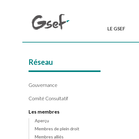
LE GSEF
Introduction
GSEF en bref
Réseau
L'équipe du GSEF
Charte et Statuts
Contactez-nous
Gouvernance
Comité Consultatif
Les membres
Aperçu
Membres de plein droit
Membres alliés