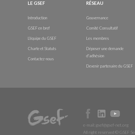
LE GSEF
RÉSEAU
Introduction
Gouvernance
GSEF en bref
Comité Consultatif
L'équipe du GSEF
Les membres
Charte et Statuts
Déposer une demande
d'adhésion
Contactez-nous
Devenir partenaire du GSEF
e-mail:
gsef@gsef-net.org
All right reserved © GSEF Se