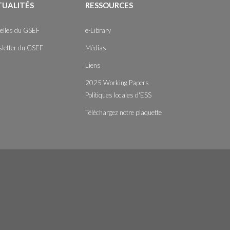
TUALITÉS
RESSOURCES
elles du GSEF
e-Library
letter du GSEF
Médias
Liens
2025 Working Papers
Politiques locales d'ESS
Téléchargez notre plaquette