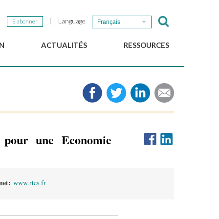
Language
S'abonner
Français
N
ACTUALITÉS
RESSOURCES
Nouvelles du GSEF
e-Library
Newsletter du GSEF
Médias
e
Liens
cales
2025 Working Papers
Politiques locales d'ESS
es pour une Economie
Téléchargez notre plaquette
rnet:
www.rtes.fr