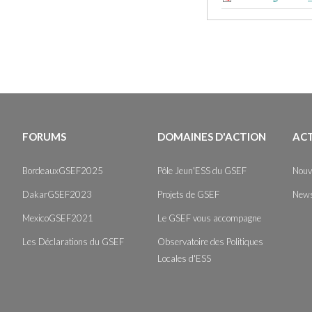
FORUMS
DOMAINES D'ACTION
AC
BordeauxGSEF2025
Pôle Jeun'ESS du GSEF
Nouv
DakarGSEF2023
Projets de GSEF
News
MexicoGSEF2021
Le GSEF vous accompagne
Les Déclarations du GSEF
Observatoire des Politiques
Locales d'ESS