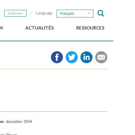
Language
S'abonner
Français
N
ACTUALITÉS
RESSOURCES
Nouvelles du GSEF
e-Library
Newsletter du GSEF
Médias
e
Liens
cales
2025 Working Papers
Politiques locales d'ESS
Téléchargez notre plaquette
ion:
décembre 2018
ion:
Divers