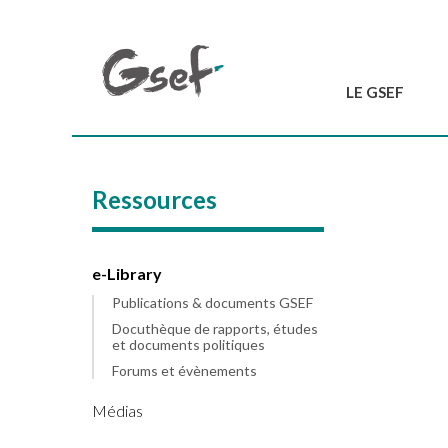
LE GSEF
Introduction
GSEF en bref
Ressources
L'équipe du GSEF
Charte et Statuts
Contactez-nous
e-Library
Publications & documents GSEF
Docuthèque de rapports, études
et documents politiques
Forums et évènements
Médias