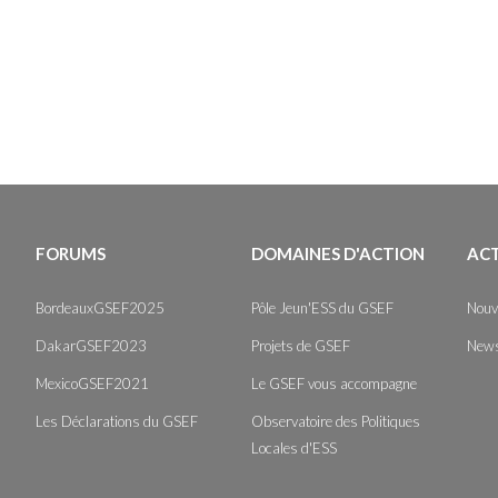
FORUMS
DOMAINES D'ACTION
AC
BordeauxGSEF2025
Pôle Jeun'ESS du GSEF
Nouv
DakarGSEF2023
Projets de GSEF
News
MexicoGSEF2021
Le GSEF vous accompagne
Les Déclarations du GSEF
Observatoire des Politiques
Locales d'ESS