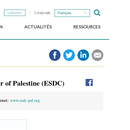
Language
S'abonner
Français
N
ACTUALITÉS
RESSOURCES
Nouvelles du GSEF
e-Library
Newsletter du GSEF
Médias
e
Liens
cales
2025 Working Papers
Politiques locales d'ESS
r of Palestine (ESDC)
Téléchargez notre plaquette
ernet:
www.esdc-pal.org