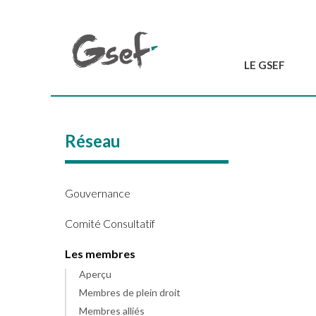
LE GSEF
Introduction
GSEF en bref
Réseau
L'équipe du GSEF
Charte et Statuts
Contactez-nous
Gouvernance
Comité Consultatif
Les membres
Aperçu
Membres de plein droit
Membres alliés