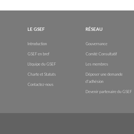
LE GSEF
RÉSEAU
Introduction
Gouvernance
GSEF en bref
Comité Consultatif
L'équipe du GSEF
Les membres
Charte et Statuts
Déposer une demande
d'adhésion
Contactez-nous
Devenir partenaire du GSEF