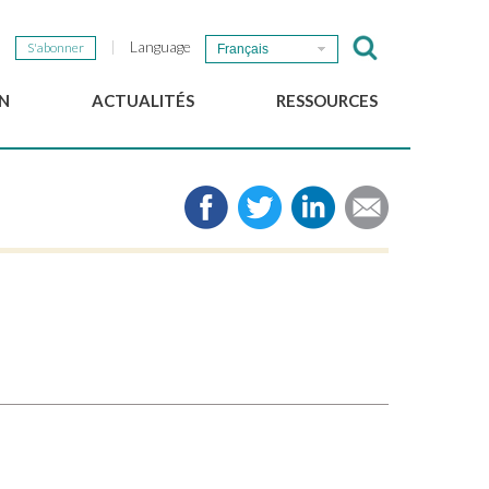
Language
S'abonner
Français
N
ACTUALITÉS
RESSOURCES
Nouvelles du GSEF
e-Library
Newsletter du GSEF
Médias
e
Liens
cales
2025 Working Papers
Politiques locales d'ESS
Téléchargez notre plaquette