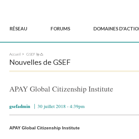
RÉSEAU
FORUMS
DOMAINES D'ACTIO
Gouvernance
BordeauxGSEF2025
Pôle Jeun'ESS du GSEF
Accueil
GSEF 뉴스
Comité Consultatif
DakarGSEF2023
Projets de GSEF
Nouvelles de GSEF
Les membres
MexicoGSEF2021
Le GSEF vous accompagn
Déposer une demande
Les Déclarations du
Observatoire des Politiques Lo
d'adhésion
GSEF
d'ESS
APAY Global Citizenship Institute
Devenir partenaire du
GSEF
gsefadmin
30 juillet 2018 - 4:39pm
APAY Global Citizenship Institute