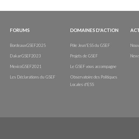
FORUMS
DOMAINES D'ACTION
AC
BordeauxGSEF2025
Pôle Jeun'ESS du GSEF
Nouv
DakarGSEF2023
Projets de GSEF
News
MexicoGSEF2021
Le GSEF vous accompagne
Les Déclarations du GSEF
Observatoire des Politiques
Locales d'ESS