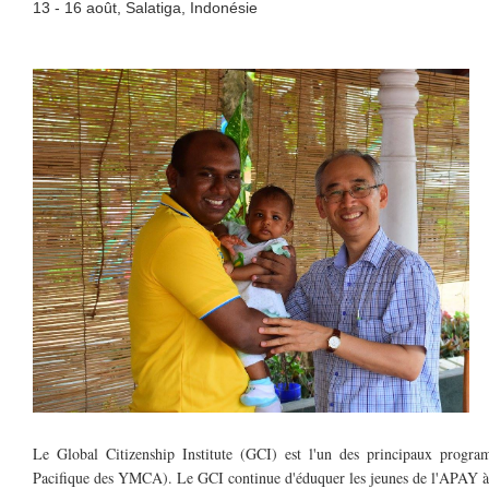
13 - 16 août, Salatiga, Indonésie
GLOBAL-CITIZEN’S-INSTITUTE-OF-THE-A
Le Global Citizenship Institute (GCI) est l'un des principaux progr
Pacifique des YMCA). Le GCI continue d'éduquer les jeunes de l'APAY à com