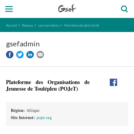
Accueil
Réseau
Les membres
Membres de plein droit
gsefadmin
Plateforme des Organisations de
Jeunesse de Toulépleu (POJeT)
Région:
Afrique
Site Internet:
pojet.org