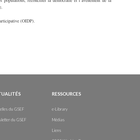
 populations, réconcilier la démocratie et l’avènement de la
e.
articipative (OIDP).
TUALITÉS
RESSOURCES
elles du GSEF
e-Library
letter du GSEF
Médias
Liens