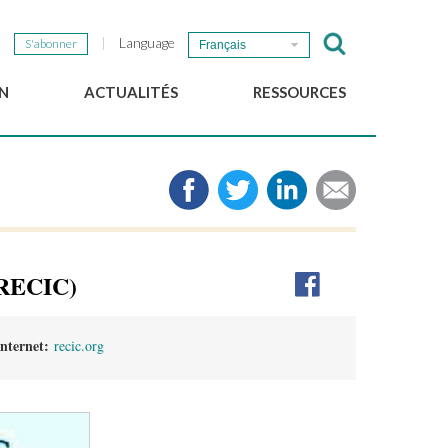
Language
S'abonner
Français
N
ACTUALITÉS
RESSOURCES
Nouvelles du GSEF
e-Library
Newsletter du GSEF
Médias
e
Liens
cales
2025 Working Papers
Politiques locales d'ESS
(RECIC)
Téléchargez notre plaquette
Internet:
recic.org