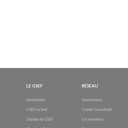
LE GSEF
RÉSEAU
Introduction
Gouvernance
GSEF en bref
Comité Consultatif
L'équipe du GSEF
Les membres