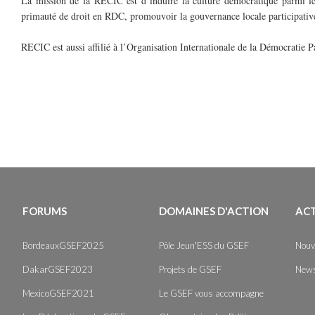
La mission de la RECIC est d’induire la culture démocratique parmi les
primauté de droit en RDC, promouvoir la gouvernance locale participativ
RECIC est aussi affilié à l’Organisation Internationale de la Démocratie P
FORUMS
DOMAINES D'ACTION
AC
BordeauxGSEF2025
Pôle Jeun'ESS du GSEF
Nouv
DakarGSEF2023
Projets de GSEF
News
MexicoGSEF2021
Le GSEF vous accompagne