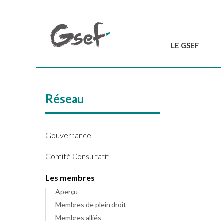
LE GSEF
Introduction
GSEF en bref
Réseau
L'équipe du GSEF
Charte et Statuts
Contactez-nous
Gouvernance
Comité Consultatif
Les membres
Aperçu
Membres de plein droit
Membres alliés