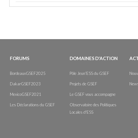
FORUMS
DOMAINES D'ACTION
AC
BordeauxGSEF2025
Pôle Jeun'ESS du GSEF
Nouv
DakarGSEF2023
Projets de GSEF
News
MexicoGSEF2021
Le GSEF vous accompagne
Les Déclarations du GSEF
Observatoire des Politiques
Locales d'ESS