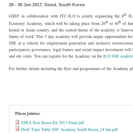
26 - 30 Jun 2017, Seoul, South Korea
th
GSEF in collaboration with ITC-ILO is jointly organizing the 8
ILO
th
th
Economy Academy, which will be taking place from 26
to 30
of Jun
hosted in Asian country, and the central theme of the academy is 'Innova
future of work' This 5 day academy will provide ample opportunities for p
SSE as a vehicle for employment generation and inclusive socioeconom
participatory governance, legal frames and social impact investment will
and site visits. You can register for the Academy on the
ILO SSE academy 
For further detials including the flyer and programmes of the Academy pl
Pièces jointes:
SSEA flyer Korea En 2017-Final.pdf
Draft Time Table SSE Academy South Korea_24 Jan.pdf