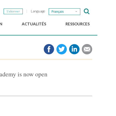
Language
S'abonner
Français
N
ACTUALITÉS
RESSOURCES
Nouvelles du GSEF
e-Library
Newsletter du GSEF
Médias
e
Liens
cales
2025 Working Papers
Politiques locales d'ESS
cademy is now open
Téléchargez notre plaquette