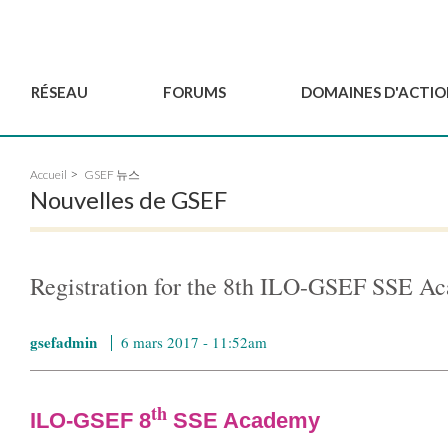
RÉSEAU
FORUMS
DOMAINES D'ACTIO
Gouvernance
BordeauxGSEF2025
Pôle Jeun'ESS du GSEF
Accueil
GSEF 뉴스
Comité Consultatif
DakarGSEF2023
Projets de GSEF
Nouvelles de GSEF
Les membres
MexicoGSEF2021
Le GSEF vous accompagn
Déposer une demande
Les Déclarations du
Observatoire des Politiques Lo
d'adhésion
GSEF
d'ESS
Registration for the 8th ILO-GSEF SSE A
Devenir partenaire du
GSEF
gsefadmin
6 mars 2017 - 11:52am
th
ILO-GSEF 8
SSE Academy