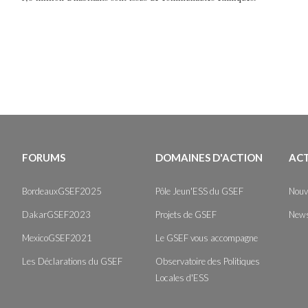
FORUMS
DOMAINES D'ACTION
AC
BordeauxGSEF2025
Pôle Jeun'ESS du GSEF
Nouv
DakarGSEF2023
Projets de GSEF
News
MexicoGSEF2021
Le GSEF vous accompagne
Les Déclarations du GSEF
Observatoire des Politiques
Locales d'ESS