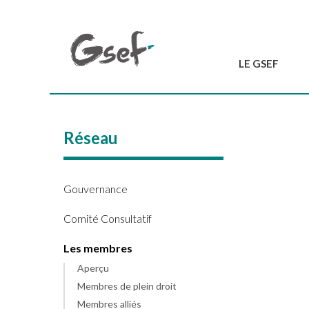
LE GSEF
Introduction
GSEF en bref
Réseau
L'équipe du GSEF
Charte et Statuts
Contactez-nous
Gouvernance
Comité Consultatif
Les membres
Aperçu
Membres de plein droit
Membres alliés