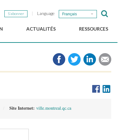
Language
S'abonner
Français
N
ACTUALITÉS
RESSOURCES
Nouvelles du GSEF
e-Library
Newsletter du GSEF
Médias
e
Liens
cales
2025 Working Papers
Politiques locales d'ESS
Téléchargez notre plaquette
Site Internet:
ville.montreal.qc.ca