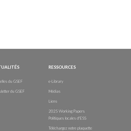
TUALITÉS
RESSOURCES
elles du GSEF
e-Library
letter du GSEF
Médias
Liens
2025 Working Papers
Politiques locales d'ESS
Téléchargez notre plaquette