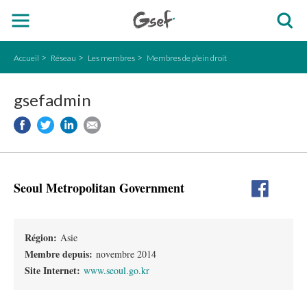
Accueil
Réseau
Les membres
Membres de plein droit
gsefadmin
Seoul Metropolitan Government
Région:
Asie
Membre depuis:
novembre 2014
Site Internet:
www.seoul.go.kr