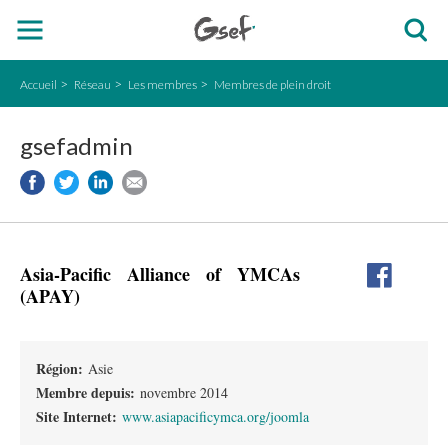
Accueil
Réseau
Les membres
Membres de plein droit
gsefadmin
Asia-Pacific Alliance of YMCAs
(APAY)
Région:
Asie
Membre depuis:
novembre 2014
Site Internet:
www.asiapacificymca.org/joomla