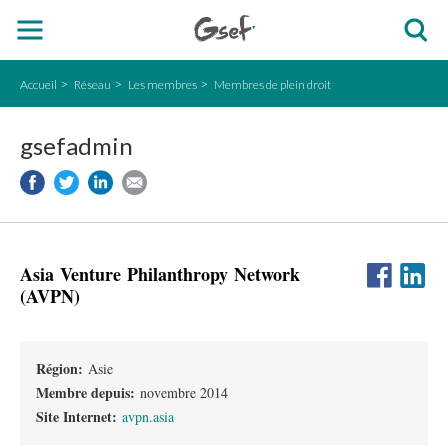
Accueil
Réseau
Les membres
Membres de plein droit
gsefadmin
Asia Venture Philanthropy Network
(AVPN)
Région:
Asie
Membre depuis:
novembre 2014
Site Internet:
avpn.asia