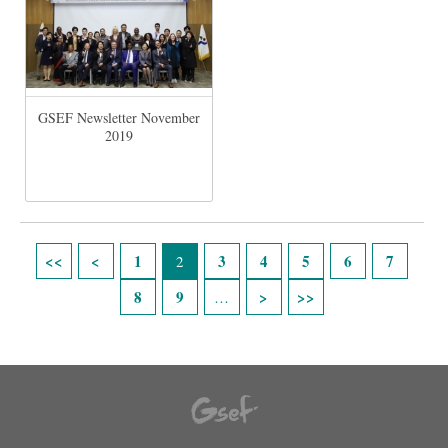
GSEF Newsletter November
2019
Pages
1
3
4
5
6
7
2
8
9
…