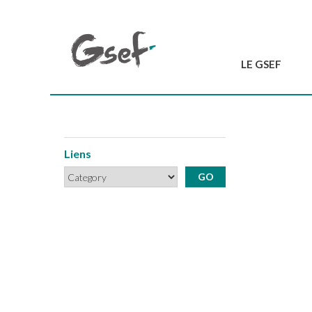
LE GSEF
Introduction
GSEF en bref
L'équipe du GSEF
Liens
Charte et Statuts
Contactez-nous