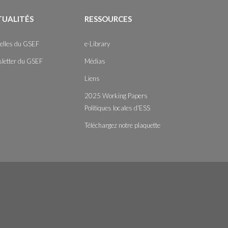
TUALITÉS
RESSOURCES
elles du GSEF
e-Library
letter du GSEF
Médias
Liens
2025 Working Papers
Politiques locales d'ESS
Téléchargez notre plaquette