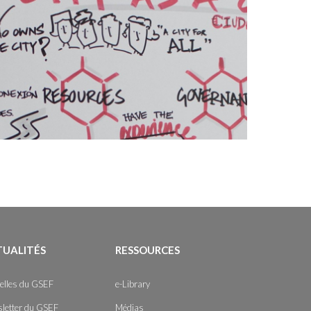
TUALITÉS
RESSOURCES
elles du GSEF
e-Library
letter du GSEF
Médias