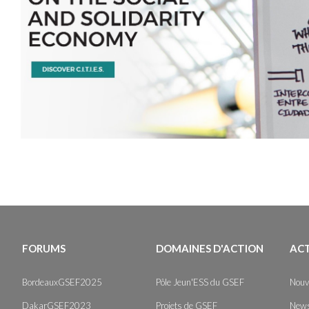
FORUMS
DOMAINES D'ACTION
AC
BordeauxGSEF2025
Pôle Jeun'ESS du GSEF
Nouv
DakarGSEF2023
Projets de GSEF
News