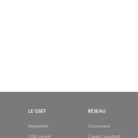
LE GSEF
RÉSEAU
Introduction
Gouvernance
GSEF en bref
Comité Consultatif