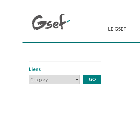
LE GSEF
Introduction
GSEF en bref
L'équipe du GSEF
Liens
Charte et Statuts
Contactez-nous