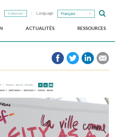
Language
S'abonner
Français
N
ACTUALITÉS
RESSOURCES
Nouvelles du GSEF
e-Library
Newsletter du GSEF
Médias
e
Liens
cales
2025 Working Papers
Politiques locales d'ESS
Téléchargez notre plaquette