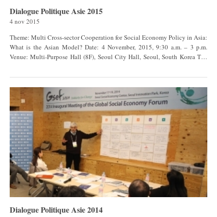
Dialogue Politique Asie 2015
4 nov 2015
Theme: Multi Cross-sector Cooperation for Social Economy Policy in Asia:
What is the Asian Model? Date: 4 November, 2015, 9:30 a.m. – 3 p.m.
Venue: Multi-Purpose Hall (8F), Seoul City Hall, Seoul, South Korea The
number of participants: Around 80 (Policymakers, researchers and
intermediary organizations from Asia countries) Host: Global Social
Economy Forum (GSEF) Organiser: Seoul Social Economy Support Center,
C. Supporting Network: Asia Venture Philanthropy Network, National
Association of Local Governments for Social and Solidarity Economy
Dialogue Politique Asie 2014