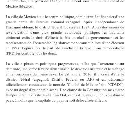
Tenochtitlán, et à partir de 1585, officiellement sous le nom de Ciudad de
México (Mexico).
La ville de Mexico était le centre politique, administratif et financier d’une
grande partie de l’empire colonial espagnol. Après l'indépendance de
l'Espagne obtenu, le district fédéral fut créé en 1824. Après des années de
revendication d'une plus grande autonomie politique, les habitants
obtinrent enfin le droit d'élire à la fois un chef de gouvernement et les
représentants de l'Assemblée législative monocamérale lors d'une élection
en 1997. Depuis lors, le parti de gauche de la révolution démocratique
(PRD) les contrôle tous les deux.
La ville a plusieurs politiques progressistes, telles que l'avortement sur
demande, une forme limitée d'euthanasie, le divorce sans faute et le mariage
entre personnes du même sexe. Le 29 janvier 2016, il a cessé d'être le
district fédéral (espagnol: Distrito Federal ou D.F.) et est désormais
officiellement connu sous le nom de "Ciudad de México" (ou "CDMX"),
avec un degré d'autonomie accru. Une clause de la Constitution mexicaine
l'empêche toutefois de devenir un État, car c'est le siège du pouvoir dans le
pays, à moins que la capitale du pays ne soit délocalisée ailleurs.