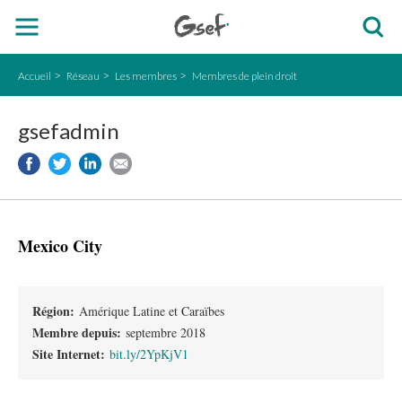
Accueil
Réseau
Les membres
Membres de plein droit
gsefadmin
Mexico City
Région:
Amérique Latine et Caraïbes
Membre depuis:
septembre 2018
Site Internet:
bit.ly/2YpKjV1