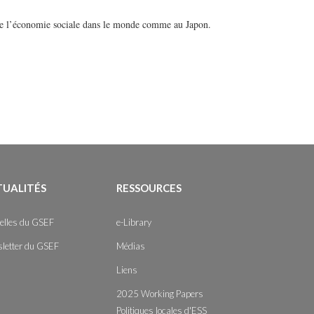
de l’économie sociale dans le monde comme au Japon.
TUALITÉS
RESSOURCES
elles du GSEF
e-Library
letter du GSEF
Médias
Liens
2025 Working Papers
Politiques locales d'ESS