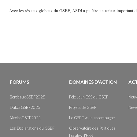
Avec les réseaux globaux du GSEF, ASDJ a pu être un acteur important 
FORUMS
DOMAINES D'ACTION
AC
BordeauxGSEF2025
Pôle Jeun'ESS du GSEF
Nouv
DakarGSEF2023
Projets de GSEF
News
MexicoGSEF2021
Le GSEF vous accompagne
Les Déclarations du GSEF
Observatoire des Politiques
Locales d'ESS