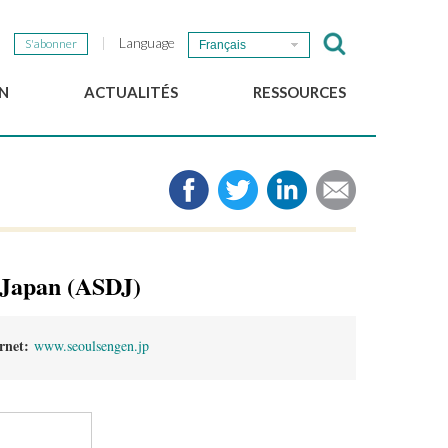
Language
S'abonner
Français
N
ACTUALITÉS
RESSOURCES
Nouvelles du GSEF
e-Library
Newsletter du GSEF
Médias
e
Liens
cales
2025 Working Papers
Politiques locales d'ESS
f Japan (ASDJ)
Téléchargez notre plaquette
ernet:
www.seoulsengen.jp