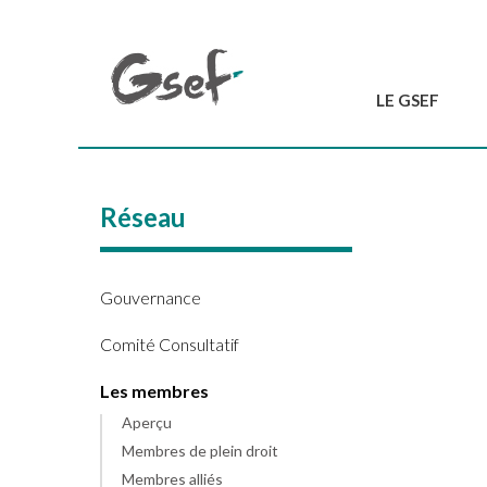
LE GSEF
Introduction
GSEF en bref
Réseau
L'équipe du GSEF
Charte et Statuts
Contactez-nous
Gouvernance
Comité Consultatif
Les membres
Aperçu
Membres de plein droit
Membres alliés