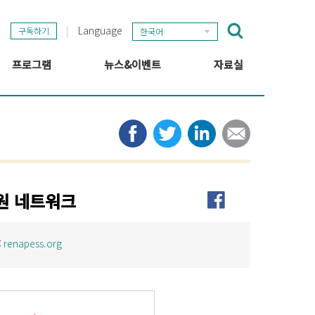
Language
구독하기
한국어
프로그램
뉴스&이벤트
자료실
GSEF 프로젝트
GSEF 뉴스
출판
정보 허브
타임라인
뉴스레터
미디어
관련 링크
원 네트워크
:
renapess.org