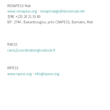
RENAPESS Mali
www.renapess.org
-
renapmali@afribonemali.net
전화: +223 20 21 53 80
BP. 2744 , Bakaribougou, près CNAPESS, Bamako, Mali
RAESS
raess2coordination@outlook.fr
RIPESS
www.ripess.org
-
info@ripess.org