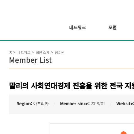
네트워크
포럼
회원 소개
포럼
홈
네트워크
회원 소개
정회원
회원가입신청
웨비나 시리즈 개
Member List
최
GSEF2021
글로벌 온라인 포
럼
말리의 사회연대경제 진흥을 위한 전국 지
Region:
아프리카
Member since:
2019/01
Website