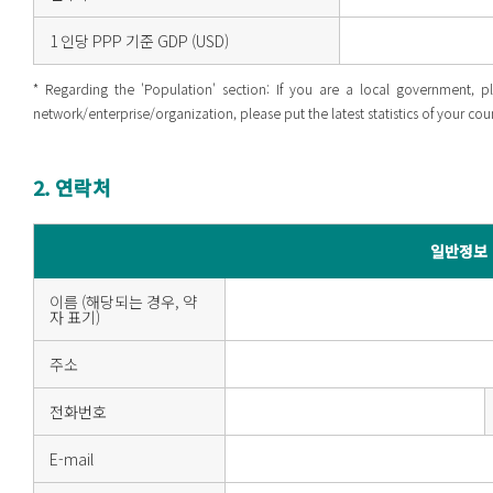
1 인당 PPP 기준 GDP (USD)
* Regarding the 'Population' section: If you are a local government, p
network/enterprise/organization, please put the latest statistics of your co
2. 연락처
일반정보
이름 (해당되는 경우, 약
자 표기)
주소
전화번호
E-mail