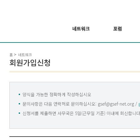
네트워크
포럼
회원 소개
포럼
홈
네트워크
회원가입신청
웨비나 시리즈 개
회원가입신청
최
GSEF2021
글로벌 온라인 포
럼
양식을 가능한 정확하게 작성하십시오
문의사항은 다음 연락처로 문의하십시오: gsef@gsef-net.org /
신청서를 제출하면 사무국은 5일(근무일 기준) 이내에 회신합니