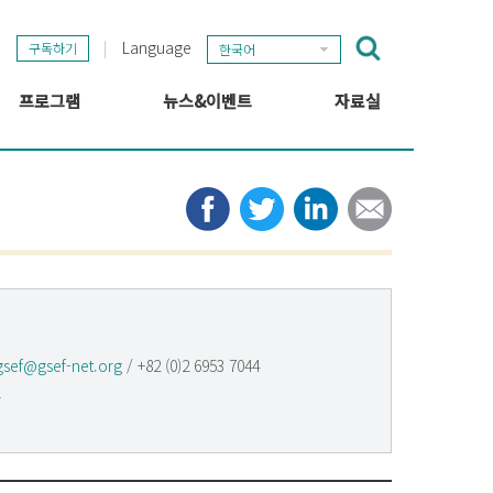
Language
구독하기
한국어
프로그램
뉴스&이벤트
자료실
GSEF 프로젝트
GSEF 뉴스
출판
정보 허브
타임라인
뉴스레터
미디어
관련 링크
gsef@gsef-net.org
/ +82 (0)2 6953 7044
다