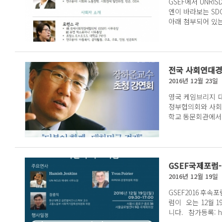
GSEF에서 UNRI
엔이 바라보는 SD
아래 첨부되어 있는
있습니다. ...
전국 사회연대경
2016년 12월 23일
영국 케임브리지 대학교 
정부협의회와 사회연대네트워크
GSEF국제포럼
2016년 12월 19일
GSEF2016 후
럼이 오는 12월 19일 (월) 서울 글로벌 센터 9층 '국제회의장'에서 진행됩
니다. 참가등록: 