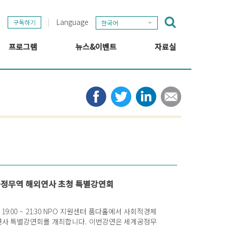
Language
구독하기
한국어
프로그램
뉴스&이벤트
자료실
GSEF 프로젝트
GSEF 뉴스
출판
정보 허브
타임라인
뉴스레터
미디어
관련 링크
정무역 해외연사 초청 특별강연회
) 19:00 ~ 21:30 NPO 지원센터 품다홀에서 사회적경제
강연회를 개최합니다. 이번강연은 세계공정무