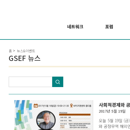
네트워크
포럼
회원 소개
포럼
홈
뉴스&이벤트
회원가입신청
웨비나 시리즈 개
GSEF 뉴스
최
GSEF2021
글로벌 온라인 포
럼
사회적경제와 공
2017년 5월 19일
오늘 5월 19일 (금
와 공정무역 해외연사 특별