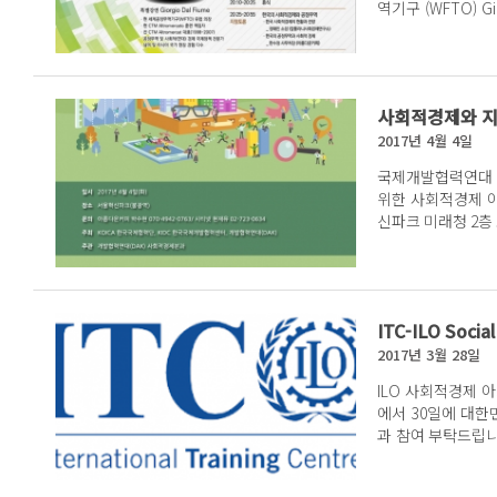
역기구 (WFTO) G
로는 칼폴라니사회
사회적경제와 지
2017년 4월 4일
국제개발협력연대 (
위한 사회적경제 아카데미'의 오픈기념 공개강
신파크 미래청 2층 모두모임
장), 칼폴라니연구소 
ITC-ILO Soci
2017년 3월 28일
ILO 사회적경제 아카데미
에서 30일에 대한
과 참여 부탁드립니다. 공식 홈페이지: www.itcilo.org/soc
문의 (영문):...