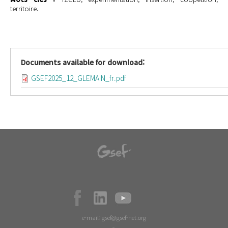
territoire.
Documents available for download:
GSEF2025_12_GLEMAIN_fr.pdf
e-mail:
gsef@gsef-net.org