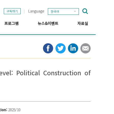
Language
구독하기
한국어
프로그램
뉴스&이벤트
자료실
GSEF 프로젝트
GSEF 뉴스
출판
정보 허브
타임라인
뉴스레터
미디어
관련 링크
el: Political Construction of
tion:
2025/10