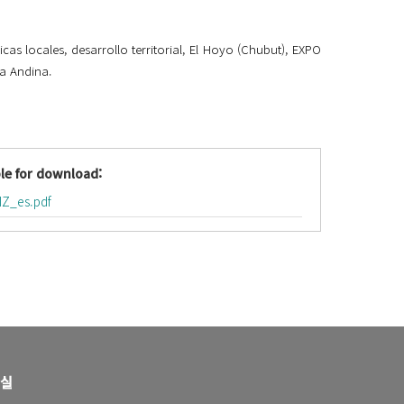
licas locales,
d
esarrollo territorial, El Hoyo (Chubut), EXPO
ca Andina.
le for download:
Z_es.pdf
실