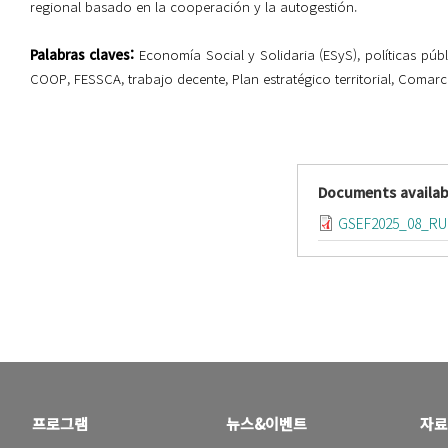
regional basado en la cooperación y la autogestión.
Palabras claves:
Economía Social y Solidaria (ESyS),
p
olíticas púb
COOP, FESSCA,
t
rabajo decente, Plan estratégico territorial, Comar
Documents availab
GSEF2025_08_RUI
프로그램
뉴스&이벤트
자료