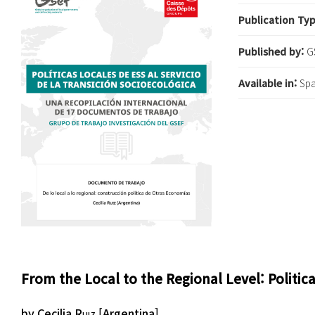
Publication Ty
Published by:
G
Available in:
Spa
From the Local to the Regional Level: Politi
by Cecilia R
uiz
[
Argentin
a
]