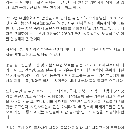
격은 우크라이나 국민의 평화롭게 살 권리와 웰빙을 명백하게 침해하고 있
다. 또한 국제인권법 및 인권헌장에 반하고 있다.
2015년 유엔총회에서 만장일치로 합의된 유엔의 '지속가능발전 2030 의제
및 지속가능발전 목표(SDGs)'는 "인류, 지구, 번영을 위한 행동계획"이다. 또
한 "더 많은 자유 속에서 보편적인 평화를 강화한다"고 명시하고 있다. 러시
아를 포함하여 모든 유엔 회원국은 2030년 까지 정치적으로 도덕적으로 이
를 달성해야 할 것이다.
사람의 생명과 사회의 발전은 전쟁이 아니라 다양한 이해관계자들의 파트너
십을 통해 보장되고 달성될 수 있다.
공공 정보접근성 보장 및 기본자유권 보호를 담은 SDG 16.10 세부목표에 따
라, 그리고, 언론인, 노조 활동가, 인권운동가들에 대한 박해와 폭력에 대한
우려가 높아짐에 따라, 우리 동북아 시민사회그룹은 모든 국가정부들에게 표
현의 자유 보장, 평화를 외치는 시민들에 대한 박해와 폭력 중지를 요구한다.
또한, 유엔 및 유엔 회원국 등 국제사회, 특히, 동북아 지역은 전쟁과 군사공
격을 중단시키고 즉각적인 평화협상이 시작되도록 모든 가능한 외교적 수단
을 사용할 것을 요구한다. 더불어 현재의 유엔안전보장이사회 구조를 재편할
것을 요구한다. 시민사회단체 뿐만 아니라 각 국 정부와 국제기구들은 전쟁
으로 가장 고통바고 있는 사람들에 대한 필요한 인도적 지원을 제공해야 한
다.
우리는 또한 이런 중차대한 시점에 동북아 지역 내 시민사회그룹이 우크라이